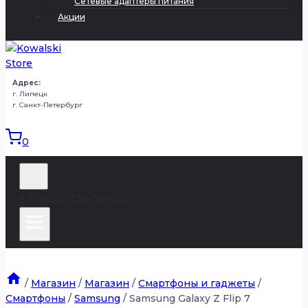
Сетевые адаптеры питания
Акции
Адрес:
г. Липецк
г. Санкт-Петербург
0
+7(980) 251-50-50
/
Магазин
/
Магазин
/
Смартфоны и гаджеты
/
Смартфоны
/
Samsung
/
Samsung Galaxy Z Flip 7