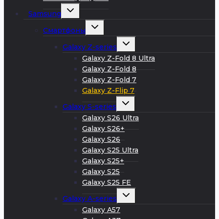
Развернуть
Samsung
дочернее
меню
Развернуть
Смартфоны
дочернее
меню
Развернуть
Galaxy Z-series
дочернее
меню
Galaxy Z-Fold 8 Ultra
Galaxy Z-Fold 8
Galaxy Z-Fold 7
Galaxy Z-Flip 7
Развернуть
Galaxy S-series
дочернее
меню
Galaxy S26 Ultra
Galaxy S26+
Galaxy S26
Galaxy S25 Ultra
Galaxy S25+
Galaxy S25
Galaxy S25 FE
Развернуть
Galaxy A-series
дочернее
меню
Galaxy A57