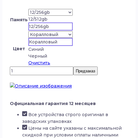
12/512gb
Память
12/256gb
Коралловый
Цвет
Синий
Черный
Очистить
Количество
Предзаказ
товара
Samsung
Galaxy
Z
Flip
Официальная гарантия 12 месяцев
7
Все устройства строго оригинал в
заводских упаковках
Цены на сайте указаны с максимальной
скидкой при условии оплаты наличными