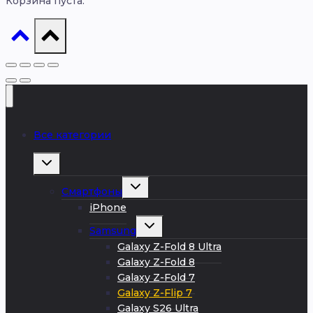
Корзина пуста.
Все категории
Развернуть
дочернее
меню
Развернуть
Смартфоны
дочернее
меню
iPhone
Развернуть
Samsung
дочернее
меню
Galaxy Z-Fold 8 Ultra
Galaxy Z-Fold 8
Galaxy Z-Fold 7
Galaxy Z-Flip 7
Galaxy S26 Ultra