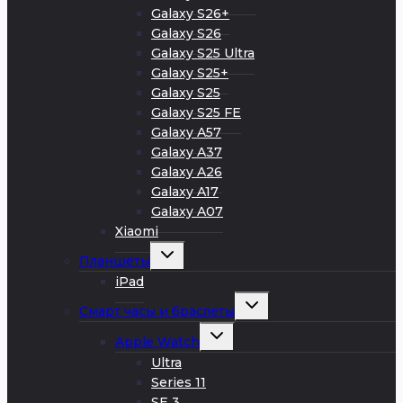
Galaxy S26+
Galaxy S26
Galaxy S25 Ultra
Galaxy S25+
Galaxy S25
Galaxy S25 FE
Galaxy A57
Galaxy A37
Galaxy A26
Galaxy A17
Galaxy A07
Xiaomi
Развернуть
Планшеты
дочернее
меню
iPad
Развернуть
Смарт часы и браслеты
дочернее
меню
Развернуть
Apple Watch
дочернее
меню
Ultra
Series 11
SE 3