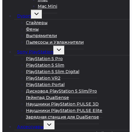
Mac Mini
Развернуть
Dyson
дочернее
меню
Стайлеры
Фены
Выпрямители
Пылесосы и Увлажнители
Развернуть
Sony PlayStation
дочернее
меню
PlayStation 5 Pro
PlayStation 5 Slim
PlayStation 5 Slim Digital
PlayStation VR2
PlayStation Portal
Дисковод PlayStation 5 Slim/Pro
Геймпад DualSense
Наушники PlayStation PULSE 3D
Наушники PlayStation PULSE Elite
Зарядная станция для DualSense
Развернуть
Аксессуары
дочернее
меню