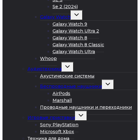
Se 2 (2024)
Развернуть
Galaxy Watch
дочернее
меню
Galaxy Watch 9
Galaxy Watch Ultra 2
Galaxy Watch 8
Galaxy Watch 8 Classic
Galaxy Watch Ultra
Whoop
Развернуть
Аудиотехника
дочернее
меню
Акустические системы
Развернуть
Беспроводные наушники
дочернее
меню
AirPods
Marshall
Проводные наушники и переходники
Развернуть
Игровые приставки
дочернее
меню
Sony PlayStation
Microsoft Xbox
Техника для дома