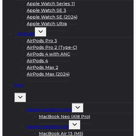
меню
Apple Watch Series 11
Apple Watch SE 3
Apple Watch SE (2024)
Apple Watch Ultra
Развернуть
AirPods
дочернее
меню
AirPods Pro 3
AirPods Pro 2 (Type-C)
AirPods 4 with ANC
AirPods 4
AirPods Max 2
AirPods Max (2024)
Mac
Развернуть
дочернее
меню
Развернуть
Apple MacBook Neo
дочернее
меню
MacBook Neo (A18 Pro)
Развернуть
Apple MacBook Air
дочернее
меню
MacBook Air 13 (M5)