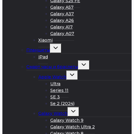
Galaxy S25 FE
Galaxy A57
Galaxy A37
Galaxy A26
Galaxy A17
Galaxy A07
Xiaomi
Развернуть
Планшеты
дочернее
меню
iPad
Развернуть
Смарт часы и браслеты
дочернее
меню
Развернуть
Apple Watch
дочернее
меню
Ultra
Series 11
SE 3
Se 2 (2024)
Развернуть
Galaxy Watch
дочернее
меню
Galaxy Watch 9
Galaxy Watch Ultra 2
Galaxy Watch 8