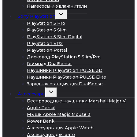
Пылесосы и Увлажнители
Развернуть
Sony PlayStation
дочернее
меню
PlayStation 5 Pro
PlayStation 5 Slim
PlayStation 5 Slim Digital
PlayStation VR2
PlayStation Portal
Дисковод PlayStation 5 Slim/Pro
Геймпад DualSense
Наушники PlayStation PULSE 3D
Наушники PlayStation PULSE Elite
Зарядная станция для DualSense
Развернуть
Аксессуары
дочернее
меню
Беспроводные наушники Marshall Major V
Apple Pencil
Мышь Apple Magic Mouse 3
Power Bank
Аксессуары для Apple Watch
Аксессуары для авто