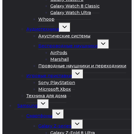
Galaxy Watch 8 Classic
Galaxy Watch Ultra
Whoop
Развернуть
Аудиотехника
дочернее
меню
Акустические системы
Развернуть
Беспроводные наушники
дочернее
меню
AirPods
Marshall
Проводные наушники и переходники
Развернуть
Игровые приставки
дочернее
меню
Sony PlayStation
Microsoft Xbox
Техника для дома
Развернуть
Samsung
дочернее
меню
Развернуть
Смартфоны
дочернее
меню
Развернуть
Galaxy Z-series
дочернее
меню
Galaxy Z-Fold 8 Ultra