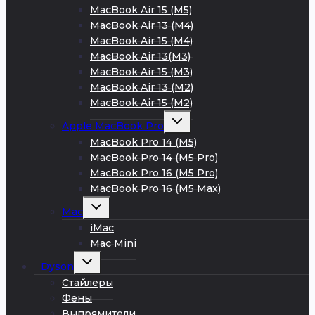
MacBook Air 15 (M5)
MacBook Air 13 (M4)
MacBook Air 15 (M4)
MacBook Air 13(M3)
MacBook Air 15 (M3)
MacBook Air 13 (M2)
MacBook Air 15 (M2)
Развернуть
Apple MacBook Pro
дочернее
меню
MacBook Pro 14 (M5)
MacBook Pro 14 (M5 Pro)
MacBook Pro 16 (M5 Pro)
MacBook Pro 16 (M5 Max)
Развернуть
Mac
дочернее
меню
iMac
Mac Mini
Развернуть
Dyson
дочернее
меню
Стайлеры
Фены
Выпрямители