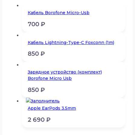
Кабель Borofone Micro-Usb
700
₽
Кабель Lightning-Type-C Foxconn (1m)
850
₽
Зарядное устройство (комплект)
Borofone Micro Usb
850
₽
Apple EarPods 3.5mm
2 690
₽