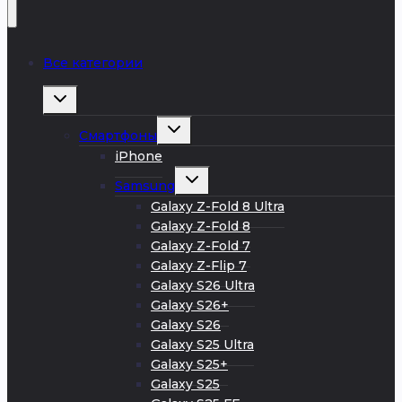
Все категории
Развернуть
дочернее
меню
Развернуть
Смартфоны
дочернее
меню
iPhone
Развернуть
Samsung
дочернее
меню
Galaxy Z-Fold 8 Ultra
Galaxy Z-Fold 8
Galaxy Z-Fold 7
Galaxy Z-Flip 7
Galaxy S26 Ultra
Galaxy S26+
Galaxy S26
Galaxy S25 Ultra
Galaxy S25+
Galaxy S25