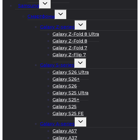
Развернуть
Samsung
дочернее
меню
Развернуть
Смартфоны
дочернее
меню
Развернуть
Galaxy Z-series
дочернее
меню
Galaxy Z-Fold 8 Ultra
Galaxy Z-Fold 8
Galaxy Z-Fold 7
Galaxy Z-Flip 7
Развернуть
Galaxy S-series
дочернее
меню
Galaxy S26 Ultra
Galaxy S26+
Galaxy S26
Galaxy S25 Ultra
Galaxy S25+
Galaxy S25
Galaxy S25 FE
Развернуть
Galaxy A-series
дочернее
меню
Galaxy A57
Galaxy A37