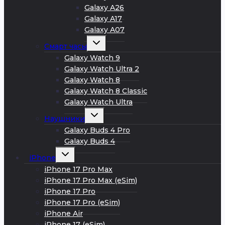
Galaxy A26
Galaxy A17
Galaxy A07
Развернуть
Смарт часы
дочернее
меню
Galaxy Watch 9
Galaxy Watch Ultra 2
Galaxy Watch 8
Galaxy Watch 8 Classic
Galaxy Watch Ultra
Развернуть
Наушники
дочернее
меню
Galaxy Buds 4 Pro
Galaxy Buds 4
Развернуть
iPhone
дочернее
меню
iPhone 17 Pro Max
iPhone 17 Pro Max (eSim)
iPhone 17 Pro
iPhone 17 Pro (eSim)
iPhone Air
iPhone 17 (eSim)