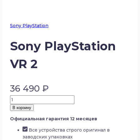
Sony PlayStation
Sony PlayStation
VR 2
36 490
₽
Количество
товара
В корзину
Sony
Официальная гарантия 12 месяцев
PlayStation
VR
Все устройства строго оригинал в
2
заводских упаковках