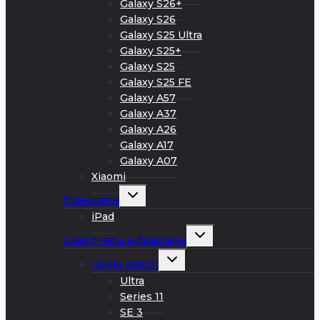
Galaxy S26+
Galaxy S26
Galaxy S25 Ultra
Galaxy S25+
Galaxy S25
Galaxy S25 FE
Galaxy A57
Galaxy A37
Galaxy A26
Galaxy A17
Galaxy A07
Xiaomi
Развернуть
Планшеты
дочернее
меню
iPad
Развернуть
Смарт часы и браслеты
дочернее
меню
Развернуть
Apple Watch
дочернее
меню
Ultra
Series 11
SE 3