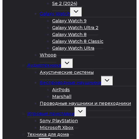
Se 2 (2024)
Развернуть
Galaxy Watch
дочернее
меню
Galaxy Watch 9
Galaxy Watch Ultra 2
Galaxy Watch 8
Galaxy Watch 8 Classic
Galaxy Watch Ultra
Whoop
Развернуть
Аудиотехника
дочернее
меню
Акустические системы
Развернуть
Беспроводные наушники
дочернее
меню
AirPods
Marshall
Проводные наушники и переходники
Развернуть
Игровые приставки
дочернее
меню
Sony PlayStation
Microsoft Xbox
Техника для дома