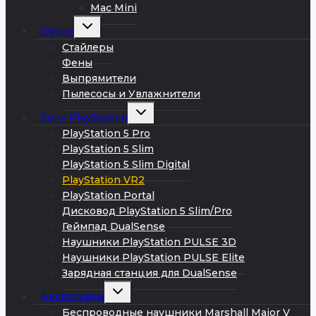
Mac Mini
Развернуть
Dyson
дочернее
меню
Стайлеры
Фены
Выпрямители
Пылесосы и Увлажнители
Развернуть
Sony PlayStation
дочернее
меню
PlayStation 5 Pro
PlayStation 5 Slim
PlayStation 5 Slim Digital
PlayStation VR2
PlayStation Portal
Дисковод PlayStation 5 Slim/Pro
Геймпад DualSense
Наушники PlayStation PULSE 3D
Наушники PlayStation PULSE Elite
Зарядная станция для DualSense
Развернуть
Аксессуары
дочернее
меню
Беспроводные наушники Marshall Major V