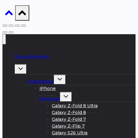
Все категории
Развернуть
дочернее
меню
Развернуть
Смартфоны
дочернее
меню
iPhone
Развернуть
Samsung
дочернее
меню
Galaxy Z-Fold 8 Ultra
Galaxy Z-Fold 8
Galaxy Z-Fold 7
Galaxy Z-Flip 7
Galaxy S26 Ultra