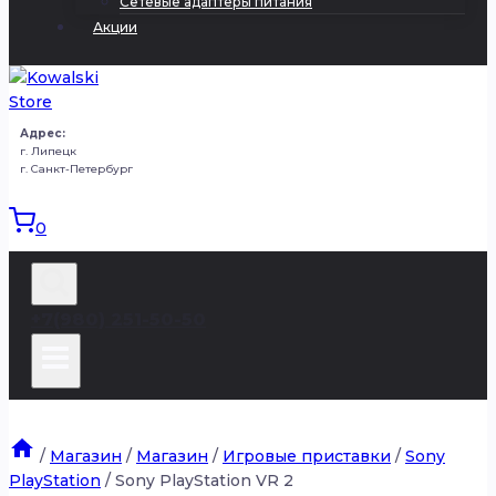
Сетевые адаптеры питания
Акции
Адрес:
г. Липецк
г. Санкт-Петербург
0
+7(980) 251-50-50
/
Магазин
/
Магазин
/
Игровые приставки
/
Sony
PlayStation
/
Sony PlayStation VR 2