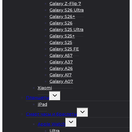
Galaxy Z-Flip 7
Galaxy S26 Ultra
Galaxy S26+
Galaxy S26
Galaxy S25 Ultra
Galaxy S25+
Galaxy S25
Galaxy S25 FE
Galaxy A57
Galaxy A37
Galaxy A26
Galaxy A17
Galaxy A07
Xiaomi
Развернуть
Планшеты
дочернее
меню
iPad
Развернуть
Смарт часы и браслеты
дочернее
меню
Развернуть
Apple Watch
дочернее
меню
Ultra