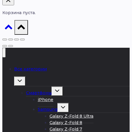
Корзина пуста.
Все категории
Развернуть
дочернее
меню
Развернуть
Смартфоны
дочернее
меню
iPhone
Развернуть
Samsung
дочернее
меню
Galaxy Z-Fold 8 Ultra
Galaxy Z-Fold 8
Galaxy Z-Fold 7