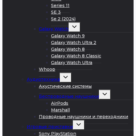
Series 11
SE 3
Se 2 (2024)
Развернуть
Galaxy Watch
дочернее
меню
Galaxy Watch 9
Galaxy Watch Ultra 2
Galaxy Watch 8
Galaxy Watch 8 Classic
Galaxy Watch Ultra
Whoop
Развернуть
Аудиотехника
дочернее
меню
Акустические системы
Развернуть
Беспроводные наушники
дочернее
меню
AirPods
Marshall
Проводные наушники и переходники
Развернуть
Игровые приставки
дочернее
меню
Sony PlayStation