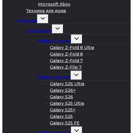
Microsoft Xbox
Техника для дома
Развернуть
Samsung
дочернее
меню
Развернуть
Смартфоны
дочернее
меню
Развернуть
Galaxy Z-series
дочернее
меню
Galaxy Z-Fold 8 Ultra
Galaxy Z-Fold 8
Galaxy Z-Fold 7
Galaxy Z-Flip 7
Развернуть
Galaxy S-series
дочернее
меню
Galaxy S26 Ultra
Galaxy S26+
Galaxy S26
Galaxy S25 Ultra
Galaxy S25+
Galaxy S25
Galaxy S25 FE
Развернуть
Galaxy A-series