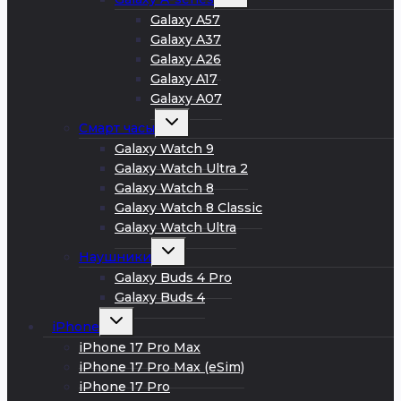
дочернее
меню
Galaxy A57
Galaxy A37
Galaxy A26
Galaxy A17
Galaxy A07
Развернуть
Смарт часы
дочернее
меню
Galaxy Watch 9
Galaxy Watch Ultra 2
Galaxy Watch 8
Galaxy Watch 8 Classic
Galaxy Watch Ultra
Развернуть
Наушники
дочернее
меню
Galaxy Buds 4 Pro
Galaxy Buds 4
Развернуть
iPhone
дочернее
меню
iPhone 17 Pro Max
iPhone 17 Pro Max (eSim)
iPhone 17 Pro