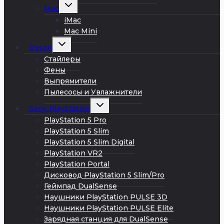
Развернуть
Mac
дочернее
меню
iMac
Mac Mini
Развернуть
Dyson
дочернее
меню
Стайлеры
Фены
Выпрямители
Пылесосы и Увлажнители
Развернуть
Sony PlayStation
дочернее
меню
PlayStation 5 Pro
PlayStation 5 Slim
PlayStation 5 Slim Digital
PlayStation VR2
PlayStation Portal
Дисковод PlayStation 5 Slim/Pro
Геймпад DualSense
Наушники PlayStation PULSE 3D
Наушники PlayStation PULSE Elite
Зарядная станция для DualSense