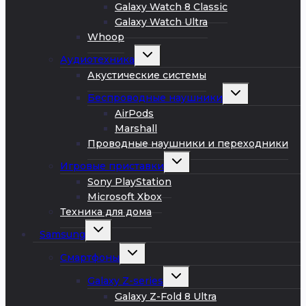
Galaxy Watch 8 Classic
Galaxy Watch Ultra
Whoop
Развернуть
Аудиотехника
дочернее
меню
Акустические системы
Развернуть
Беспроводные наушники
дочернее
меню
AirPods
Marshall
Проводные наушники и переходники
Развернуть
Игровые приставки
дочернее
меню
Sony PlayStation
Microsoft Xbox
Техника для дома
Развернуть
Samsung
дочернее
меню
Развернуть
Смартфоны
дочернее
меню
Развернуть
Galaxy Z-series
дочернее
меню
Galaxy Z-Fold 8 Ultra