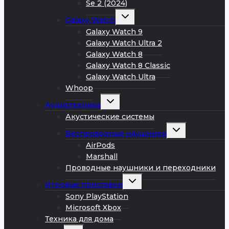
Se 2 (2024)
Развернуть
Galaxy Watch
дочернее
меню
Galaxy Watch 9
Galaxy Watch Ultra 2
Galaxy Watch 8
Galaxy Watch 8 Classic
Galaxy Watch Ultra
Whoop
Развернуть
Аудиотехника
дочернее
меню
Акустические системы
Развернуть
Беспроводные наушники
дочернее
меню
AirPods
Marshall
Проводные наушники и переходники
Развернуть
Игровые приставки
дочернее
меню
Sony PlayStation
Microsoft Xbox
Техника для дома