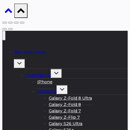
Все категории
Развернуть
дочернее
меню
Развернуть
Смартфоны
дочернее
меню
iPhone
Развернуть
Samsung
дочернее
меню
Galaxy Z-Fold 8 Ultra
Galaxy Z-Fold 8
Galaxy Z-Fold 7
Galaxy Z-Flip 7
Galaxy S26 Ultra