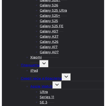
Galaxy S26+
Galaxy S26
Galaxy S25 Ultra
Galaxy S25+
Galaxy S25
Galaxy S25 FE
Galaxy A57
Galaxy A37
Galaxy A26
Galaxy A17
Galaxy A07
Xiaomi
Развернуть
Планшеты
дочернее
меню
iPad
Развернуть
Смарт часы и браслеты
дочернее
меню
Развернуть
Apple Watch
дочернее
меню
Ultra
Series 11
SE 3