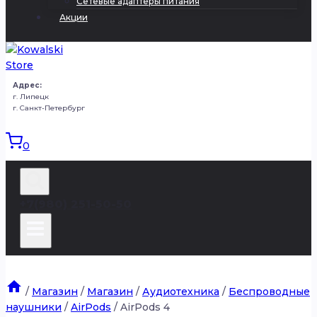
Сетевые адаптеры питания
Акции
Адрес:
г. Липецк
г. Санкт-Петербург
0
+7(980) 251-50-50
/
Магазин
/
Магазин
/
Аудиотехника
/
Беспроводные
наушники
/
AirPods
/
AirPods 4