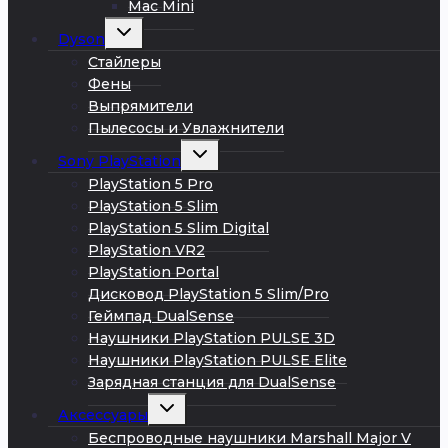
Mac Mini
Развернуть
Dyson
дочернее
меню
Стайлеры
Фены
Выпрямители
Пылесосы и Увлажнители
Развернуть
Sony PlayStation
дочернее
меню
PlayStation 5 Pro
PlayStation 5 Slim
PlayStation 5 Slim Digital
PlayStation VR2
PlayStation Portal
Дисковод PlayStation 5 Slim/Pro
Геймпад DualSense
Наушники PlayStation PULSE 3D
Наушники PlayStation PULSE Elite
Зарядная станция для DualSense
Развернуть
Аксессуары
дочернее
меню
Беспроводные наушники Marshall Major V