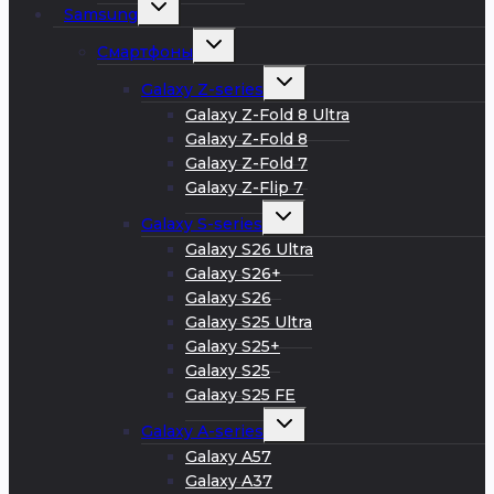
Развернуть
Samsung
дочернее
меню
Развернуть
Смартфоны
дочернее
меню
Развернуть
Galaxy Z-series
дочернее
меню
Galaxy Z-Fold 8 Ultra
Galaxy Z-Fold 8
Galaxy Z-Fold 7
Galaxy Z-Flip 7
Развернуть
Galaxy S-series
дочернее
меню
Galaxy S26 Ultra
Galaxy S26+
Galaxy S26
Galaxy S25 Ultra
Galaxy S25+
Galaxy S25
Galaxy S25 FE
Развернуть
Galaxy A-series
дочернее
меню
Galaxy A57
Galaxy A37