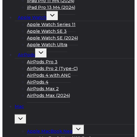
iPad Pro 11 M4 (2024)
iPad Pro 13 M4 (2024)
Развернуть
Apple Watch
дочернее
меню
Apple Watch Series 11
Apple Watch SE 3
Apple Watch SE (2024)
Apple Watch Ultra
Развернуть
AirPods
дочернее
меню
AirPods Pro 3
AirPods Pro 2 (Type-C)
AirPods 4 with ANC
AirPods 4
AirPods Max 2
AirPods Max (2024)
Mac
Развернуть
дочернее
меню
Развернуть
Apple MacBook Neo
дочернее
меню