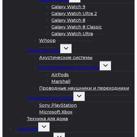
дочернее
меню
Galaxy Watch 9
Galaxy Watch Ultra 2
Galaxy Watch 8
Galaxy Watch 8 Classic
Galaxy Watch Ultra
Whoop
Развернуть
Аудиотехника
дочернее
меню
Акустические системы
Развернуть
Беспроводные наушники
дочернее
меню
AirPods
Marshall
Проводные наушники и переходники
Развернуть
Игровые приставки
дочернее
меню
Sony PlayStation
Microsoft Xbox
Техника для дома
Развернуть
Samsung
дочернее
меню
Развернуть