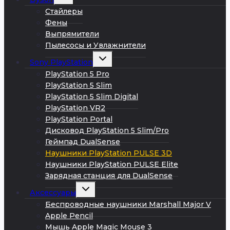
дочернее
меню
Стайлеры
Фены
Выпрямители
Пылесосы и Увлажнители
Развернуть
Sony PlayStation
дочернее
меню
PlayStation 5 Pro
PlayStation 5 Slim
PlayStation 5 Slim Digital
PlayStation VR2
PlayStation Portal
Дисковод PlayStation 5 Slim/Pro
Геймпад DualSense
Наушники PlayStation PULSE 3D
Наушники PlayStation PULSE Elite
Зарядная станция для DualSense
Развернуть
Аксессуары
дочернее
меню
Беспроводные наушники Marshall Major V
Apple Pencil
Мышь Apple Magic Mouse 3