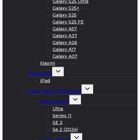
Galaxy S25 Ultra
Galaxy S25+
Galaxy S25
Galaxy S25 FE
Galaxy A57
Galaxy A37
Galaxy A26
Galaxy A17
Galaxy A07
Xiaomi
Развернуть
Планшеты
дочернее
меню
iPad
Развернуть
Смарт часы и браслеты
дочернее
меню
Развернуть
Apple Watch
дочернее
меню
Ultra
Series 11
SE 3
Se 2 (2024)
Развернуть
Galaxy Watch