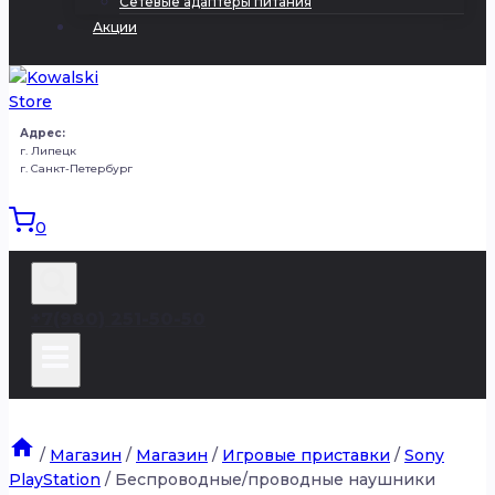
Сетевые адаптеры питания
Акции
Адрес:
г. Липецк
г. Санкт-Петербург
0
+7(980) 251-50-50
/
Магазин
/
Магазин
/
Игровые приставки
/
Sony
PlayStation
/
Беспроводные/проводные наушники