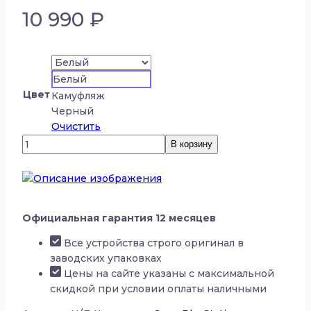
10 990
₽
Белый
Цвет
Камуфляж
Черный
Очистить
Количество
В корзину
товара
Беспроводные/
проводные
наушники
PlayStation
Официальная гарантия 12 месяцев
PULSE
Все устройства строго оригинал в
3D
заводских упаковках
Цены на сайте указаны с максимальной
скидкой при условии оплаты наличными