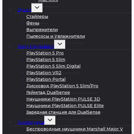
Развернуть
Dyson
дочернее
меню
Стайлеры
Фены
Выпрямители
Пылесосы и Увлажнители
Развернуть
Sony PlayStation
дочернее
меню
PlayStation 5 Pro
PlayStation 5 Slim
PlayStation 5 Slim Digital
PlayStation VR2
PlayStation Portal
Дисковод PlayStation 5 Slim/Pro
Геймпад DualSense
Наушники PlayStation PULSE 3D
Наушники PlayStation PULSE Elite
Зарядная станция для DualSense
Развернуть
Аксессуары
дочернее
меню
Беспроводные наушники Marshall Major V