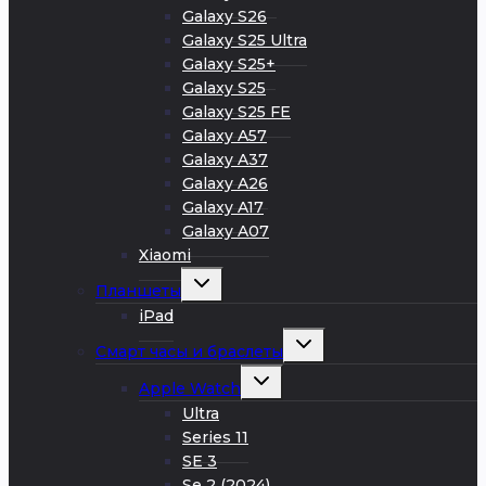
Galaxy S26
Galaxy S25 Ultra
Galaxy S25+
Galaxy S25
Galaxy S25 FE
Galaxy A57
Galaxy A37
Galaxy A26
Galaxy A17
Galaxy A07
Xiaomi
Развернуть
Планшеты
дочернее
меню
iPad
Развернуть
Смарт часы и браслеты
дочернее
меню
Развернуть
Apple Watch
дочернее
меню
Ultra
Series 11
SE 3
Se 2 (2024)