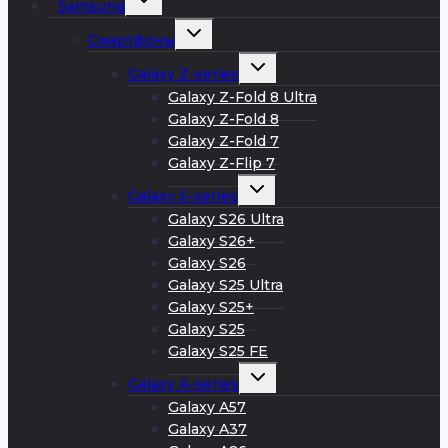
Samsung
дочернее
меню
Развернуть
Смартфоны
дочернее
меню
Развернуть
Galaxy Z-series
дочернее
меню
Galaxy Z-Fold 8 Ultra
Galaxy Z-Fold 8
Galaxy Z-Fold 7
Galaxy Z-Flip 7
Развернуть
Galaxy S-series
дочернее
меню
Galaxy S26 Ultra
Galaxy S26+
Galaxy S26
Galaxy S25 Ultra
Galaxy S25+
Galaxy S25
Galaxy S25 FE
Развернуть
Galaxy A-series
дочернее
меню
Galaxy A57
Galaxy A37