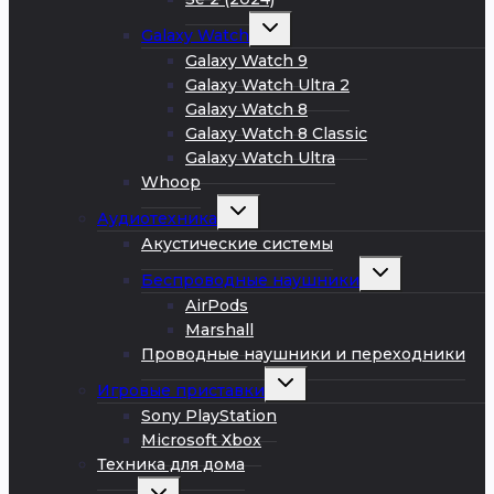
Развернуть
Galaxy Watch
дочернее
меню
Galaxy Watch 9
Galaxy Watch Ultra 2
Galaxy Watch 8
Galaxy Watch 8 Classic
Galaxy Watch Ultra
Whoop
Развернуть
Аудиотехника
дочернее
меню
Акустические системы
Развернуть
Беспроводные наушники
дочернее
меню
AirPods
Marshall
Проводные наушники и переходники
Развернуть
Игровые приставки
дочернее
меню
Sony PlayStation
Microsoft Xbox
Техника для дома
Развернуть