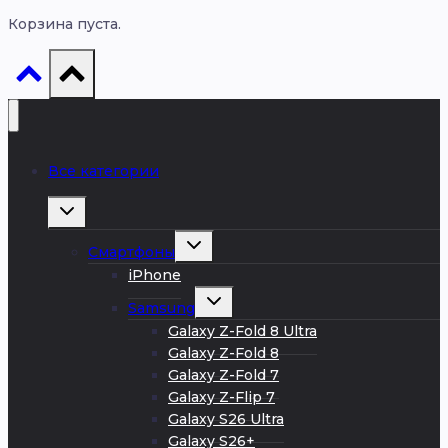
Корзина пуста.
Все категории
Развернуть
дочернее
меню
Развернуть
Смартфоны
дочернее
меню
iPhone
Развернуть
Samsung
дочернее
меню
Galaxy Z-Fold 8 Ultra
Galaxy Z-Fold 8
Galaxy Z-Fold 7
Galaxy Z-Flip 7
Galaxy S26 Ultra
Galaxy S26+