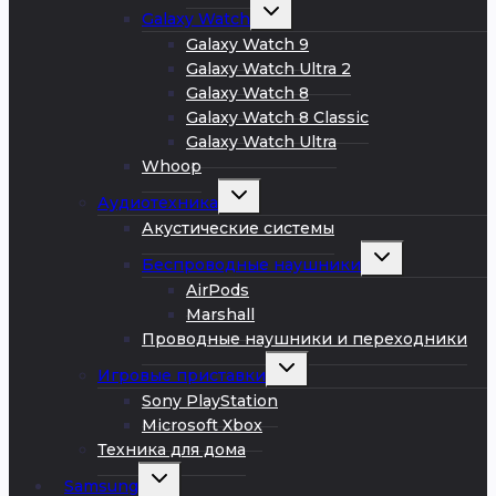
Развернуть
Galaxy Watch
дочернее
меню
Galaxy Watch 9
Galaxy Watch Ultra 2
Galaxy Watch 8
Galaxy Watch 8 Classic
Galaxy Watch Ultra
Whoop
Развернуть
Аудиотехника
дочернее
меню
Акустические системы
Развернуть
Беспроводные наушники
дочернее
меню
AirPods
Marshall
Проводные наушники и переходники
Развернуть
Игровые приставки
дочернее
меню
Sony PlayStation
Microsoft Xbox
Техника для дома
Развернуть
Samsung
дочернее