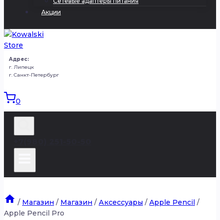
Сетевые адаптеры питания
Акции
Адрес:
г. Липецк
г. Санкт-Петербург
0
+7(980) 251-50-50
/
Магазин
/
Магазин
/
Аксессуары
/
Apple Pencil
/
Apple Pencil Pro