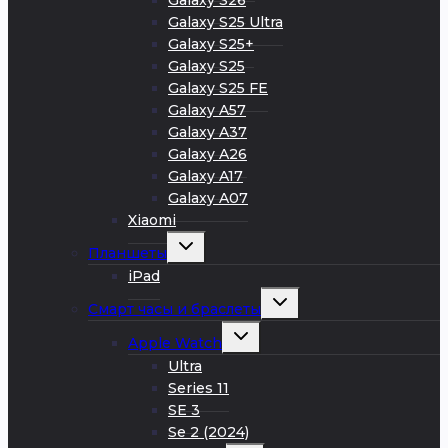
Galaxy S26
Galaxy S25 Ultra
Galaxy S25+
Galaxy S25
Galaxy S25 FE
Galaxy A57
Galaxy A37
Galaxy A26
Galaxy A17
Galaxy A07
Xiaomi
Развернуть
Планшеты
дочернее
меню
iPad
Развернуть
Смарт часы и браслеты
дочернее
меню
Развернуть
Apple Watch
дочернее
меню
Ultra
Series 11
SE 3
Se 2 (2024)