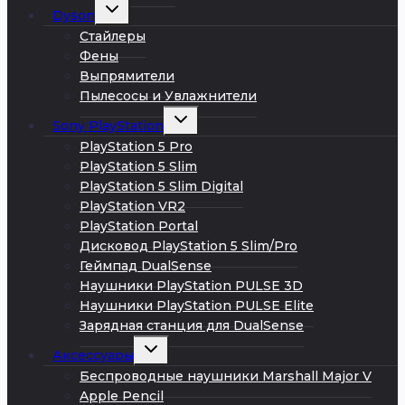
Развернуть
Dyson
дочернее
меню
Стайлеры
Фены
Выпрямители
Пылесосы и Увлажнители
Развернуть
Sony PlayStation
дочернее
меню
PlayStation 5 Pro
PlayStation 5 Slim
PlayStation 5 Slim Digital
PlayStation VR2
PlayStation Portal
Дисковод PlayStation 5 Slim/Pro
Геймпад DualSense
Наушники PlayStation PULSE 3D
Наушники PlayStation PULSE Elite
Зарядная станция для DualSense
Развернуть
Аксессуары
дочернее
меню
Беспроводные наушники Marshall Major V
Apple Pencil