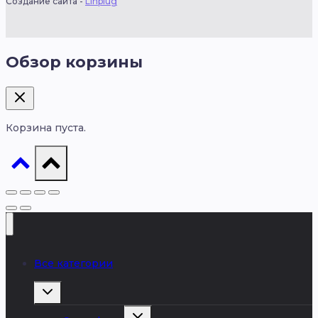
Создание сайта -
Linplug
Обзор корзины
Корзина пуста.
Все категории
Развернуть
дочернее
меню
Развернуть