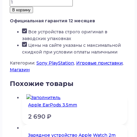
Количество
товара
В корзину
Портативное
Официальная гарантия 12 месяцев
игровое
устройство
Все устройства строго оригинал в
PlayStation
заводских упаковках
Portal
Цены на сайте указаны с максимальной
скидкой при условии оплаты наличными
Категории:
Sony PlayStation
,
Игровые приставки
,
Магазин
Похожие товары
Apple EarPods 3.5mm
2 690
₽
Зарядное устройство Apple Watch 2m