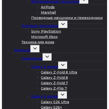
Беспроводные наушники
дочернее
меню
AirPods
Marshall
Проводные наушники и переходники
Развернуть
Игровые приставки
дочернее
меню
Sony PlayStation
Microsoft Xbox
Техника для дома
Развернуть
Samsung
дочернее
меню
Развернуть
Смартфоны
дочернее
меню
Развернуть
Galaxy Z-series
дочернее
меню
Galaxy Z-Fold 8 Ultra
Galaxy Z-Fold 8
Galaxy Z-Fold 7
Galaxy Z-Flip 7
Развернуть
Galaxy S-series
дочернее
меню
Galaxy S26 Ultra
Galaxy S26+