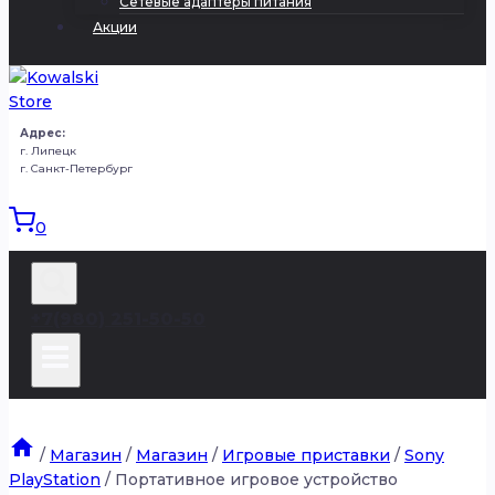
Сетевые адаптеры питания
Акции
Адрес:
г. Липецк
г. Санкт-Петербург
0
+7(980) 251-50-50
/
Магазин
/
Магазин
/
Игровые приставки
/
Sony
PlayStation
/
Портативное игровое устройство