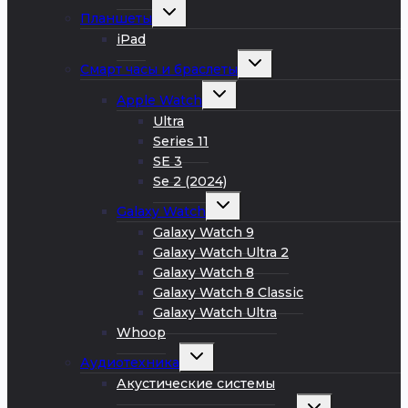
Развернуть
Планшеты
дочернее
меню
iPad
Развернуть
Смарт часы и браслеты
дочернее
меню
Развернуть
Apple Watch
дочернее
меню
Ultra
Series 11
SE 3
Se 2 (2024)
Развернуть
Galaxy Watch
дочернее
меню
Galaxy Watch 9
Galaxy Watch Ultra 2
Galaxy Watch 8
Galaxy Watch 8 Classic
Galaxy Watch Ultra
Whoop
Развернуть
Аудиотехника
дочернее
меню
Акустические системы
Развернуть