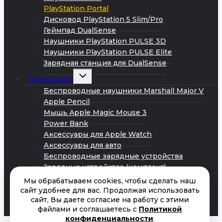
PlayStation Portal
Дисковод PlayStation 5 Slim/Pro
Геймпад DualSense
Наушники PlayStation PULSE 3D
Наушники PlayStation PULSE Elite
Зарядная станция для DualSense
Развернуть
Аксессуары
дочернее
меню
Беспроводные наушники Marshall Major V
Apple Pencil
Мышь Apple Magic Mouse 3
Power Bank
Аксессуары для Apple Watch
Аксессуары для авто
Беспроводные зарядные устройства
Зарядные устройства (комплект)
Кабели Android
Мы обрабатываем cookies, чтобы сделать наш
Кабели iPhone
сайт удобнее для вас. Продолжая использовать
сайт, Вы даете согласие на работу с этими
Сетевые адаптеры питания
файлами и соглашаетесь с
Политикой
Акции
конфиденциальности
.