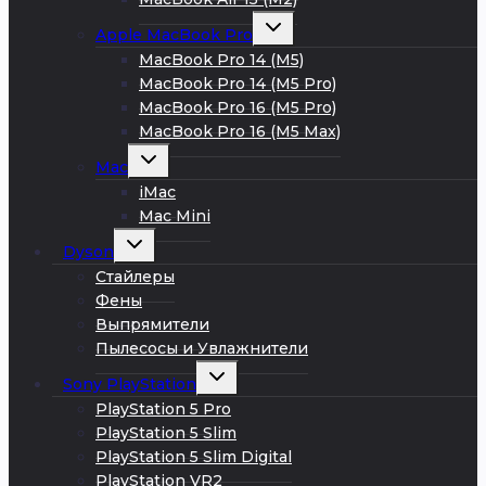
Развернуть
Apple MacBook Pro
дочернее
меню
MacBook Pro 14 (M5)
MacBook Pro 14 (M5 Pro)
MacBook Pro 16 (M5 Pro)
MacBook Pro 16 (M5 Max)
Развернуть
Mac
дочернее
меню
iMac
Mac Mini
Развернуть
Dyson
дочернее
меню
Стайлеры
Фены
Выпрямители
Пылесосы и Увлажнители
Развернуть
Sony PlayStation
дочернее
меню
PlayStation 5 Pro
PlayStation 5 Slim
PlayStation 5 Slim Digital
PlayStation VR2