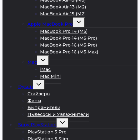
MacBook Air 13 (M2)
MacBook Air 15 (M2)
Развернуть
Apple MacBook Pro
дочернее
меню
MacBook Pro 14 (M5)
MacBook Pro 14 (M5 Pro)
MacBook Pro 16 (M5 Pro)
MacBook Pro 16 (M5 Max)
Развернуть
Mac
дочернее
меню
iMac
Mac Mini
Развернуть
Dyson
дочернее
меню
Стайлеры
Фены
Выпрямители
Пылесосы и Увлажнители
Развернуть
Sony PlayStation
дочернее
меню
PlayStation 5 Pro
PlayStation 5 Slim