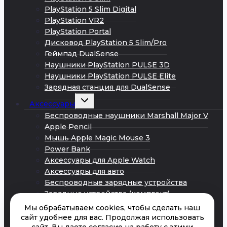
PlayStation 5 Slim Digital
PlayStation VR2
PlayStation Portal
Дисковод PlayStation 5 Slim/Pro
Геймпад DualSense
Наушники PlayStation PULSE 3D
Наушники PlayStation PULSE Elite
Зарядная станция для DualSense
Развернуть
Аксессуары
дочернее
меню
Беспроводные наушники Marshall Major V
Apple Pencil
Мышь Apple Magic Mouse 3
Power Bank
Аксессуары для Apple Watch
Аксессуары для авто
Беспроводные зарядные устройства
Зарядные устройства (комплект)
Кабели Android
Мы обрабатываем cookies, чтобы сделать наш
Кабели iPhone
сайт удобнее для вас. Продолжая использовать
Сетевые адаптеры питания