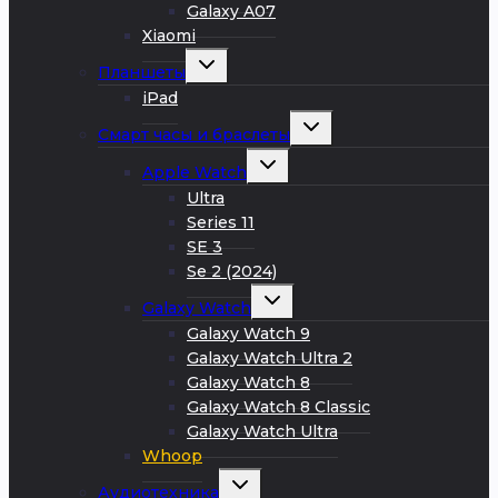
Galaxy A07
Xiaomi
Развернуть
Планшеты
дочернее
меню
iPad
Развернуть
Смарт часы и браслеты
дочернее
меню
Развернуть
Apple Watch
дочернее
меню
Ultra
Series 11
SE 3
Se 2 (2024)
Развернуть
Galaxy Watch
дочернее
меню
Galaxy Watch 9
Galaxy Watch Ultra 2
Galaxy Watch 8
Galaxy Watch 8 Classic
Galaxy Watch Ultra
Whoop
Развернуть
Аудиотехника
дочернее