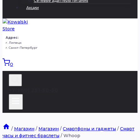
Сетевые адаптеры питания
Акции
Адрес:
г. Липецк
г. Санкт-Петербург
0
+7(980) 251-50-50
/
Магазин
/
Магазин
/
Смартфоны и гаджеты
/
Смарт
часы и фитнес браслеты
/
Whoop