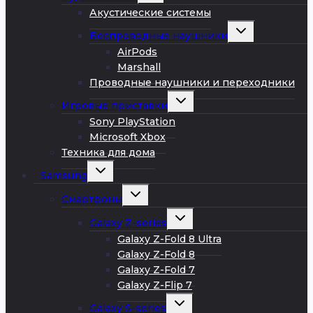
меню
Акустические системы
Развернуть
Беспроводные наушники
дочернее
меню
AirPods
Marshall
Проводные наушники и переходники
Развернуть
Игровые приставки
дочернее
меню
Sony PlayStation
Microsoft Xbox
Техника для дома
Развернуть
Samsung
дочернее
меню
Развернуть
Смартфоны
дочернее
меню
Развернуть
Galaxy Z-series
дочернее
меню
Galaxy Z-Fold 8 Ultra
Galaxy Z-Fold 8
Galaxy Z-Fold 7
Galaxy Z-Flip 7
Развернуть
Galaxy S-series
дочернее