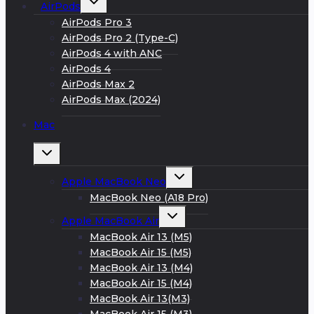
AirPods
дочернее
меню
AirPods Pro 3
AirPods Pro 2 (Type-C)
AirPods 4 with ANC
AirPods 4
AirPods Max 2
AirPods Max (2024)
Mac
Развернуть
дочернее
меню
Развернуть
Apple MacBook Neo
дочернее
меню
MacBook Neo (A18 Pro)
Развернуть
Apple MacBook Air
дочернее
меню
MacBook Air 13 (M5)
MacBook Air 15 (M5)
MacBook Air 13 (M4)
MacBook Air 15 (M4)
MacBook Air 13(M3)
MacBook Air 15 (M3)