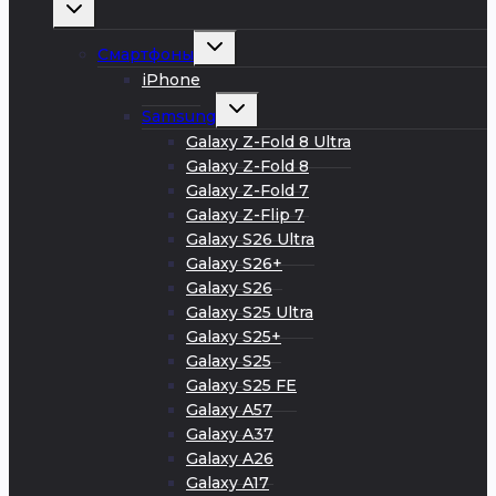
Развернуть
дочернее
меню
Развернуть
Смартфоны
дочернее
меню
iPhone
Развернуть
Samsung
дочернее
меню
Galaxy Z-Fold 8 Ultra
Galaxy Z-Fold 8
Galaxy Z-Fold 7
Galaxy Z-Flip 7
Galaxy S26 Ultra
Galaxy S26+
Galaxy S26
Galaxy S25 Ultra
Galaxy S25+
Galaxy S25
Galaxy S25 FE
Galaxy A57
Galaxy A37
Galaxy A26
Galaxy A17