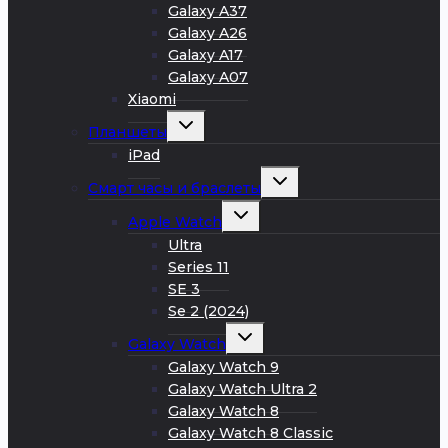
Galaxy A37
Galaxy A26
Galaxy A17
Galaxy A07
Xiaomi
Развернуть
Планшеты
дочернее
меню
iPad
Развернуть
Смарт часы и браслеты
дочернее
меню
Развернуть
Apple Watch
дочернее
меню
Ultra
Series 11
SE 3
Se 2 (2024)
Развернуть
Galaxy Watch
дочернее
меню
Galaxy Watch 9
Galaxy Watch Ultra 2
Galaxy Watch 8
Galaxy Watch 8 Classic