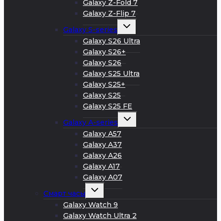
Galaxy Z-Fold 7
Galaxy Z-Flip 7
Развернуть
Galaxy S-series
дочернее
меню
Galaxy S26 Ultra
Galaxy S26+
Galaxy S26
Galaxy S25 Ultra
Galaxy S25+
Galaxy S25
Galaxy S25 FE
Развернуть
Galaxy A-series
дочернее
меню
Galaxy A57
Galaxy A37
Galaxy A26
Galaxy A17
Galaxy A07
Развернуть
Смарт часы
дочернее
меню
Galaxy Watch 9
Galaxy Watch Ultra 2