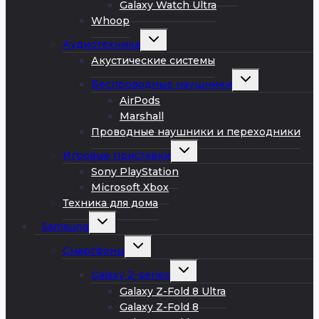
Galaxy Watch Ultra
Whoop
Развернуть
Аудиотехника
дочернее
меню
Акустические системы
Развернуть
Беспроводные наушники
дочернее
меню
AirPods
Marshall
Проводные наушники и переходники
Развернуть
Игровые приставки
дочернее
меню
Sony PlayStation
Microsoft Xbox
Техника для дома
Развернуть
Samsung
дочернее
меню
Развернуть
Смартфоны
дочернее
меню
Развернуть
Galaxy Z-series
дочернее
меню
Galaxy Z-Fold 8 Ultra
Galaxy Z-Fold 8