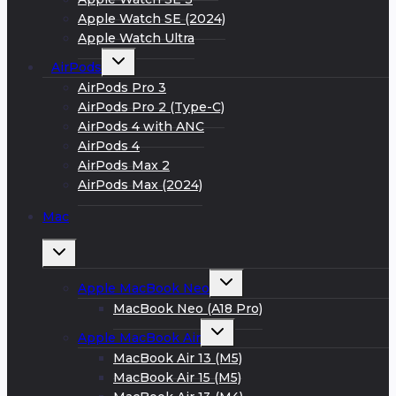
Apple Watch SE (2024)
Apple Watch Ultra
Развернуть
AirPods
дочернее
меню
AirPods Pro 3
AirPods Pro 2 (Type-C)
AirPods 4 with ANC
AirPods 4
AirPods Max 2
AirPods Max (2024)
Mac
Развернуть
дочернее
меню
Развернуть
Apple MacBook Neo
дочернее
меню
MacBook Neo (A18 Pro)
Развернуть
Apple MacBook Air
дочернее
меню
MacBook Air 13 (M5)
MacBook Air 15 (M5)