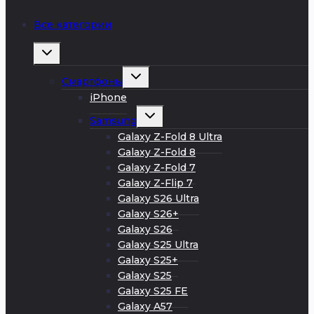
Все категории
Развернуть
дочернее
меню
Развернуть
Смартфоны
дочернее
меню
iPhone
Развернуть
Samsung
дочернее
меню
Galaxy Z-Fold 8 Ultra
Galaxy Z-Fold 8
Galaxy Z-Fold 7
Galaxy Z-Flip 7
Galaxy S26 Ultra
Galaxy S26+
Galaxy S26
Galaxy S25 Ultra
Galaxy S25+
Galaxy S25
Galaxy S25 FE
Galaxy A57