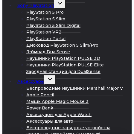
Развернуть
Sony PlayStation
дочернее
меню
PlayStation 5 Pro
PlayStation 5 Slim
PlayStation 5 Slim Digital
PlayStation VR2
PlayStation Portal
Дисковод PlayStation 5 Slim/Pro
Геймпад DualSense
Наушники PlayStation PULSE 3D
Наушники PlayStation PULSE Elite
Зарядная станция для DualSense
Развернуть
Аксессуары
дочернее
меню
Беспроводные наушники Marshall Major V
Apple Pencil
Мышь Apple Magic Mouse 3
Power Bank
Аксессуары для Apple Watch
Аксессуары для авто
Беспроводные зарядные устройства