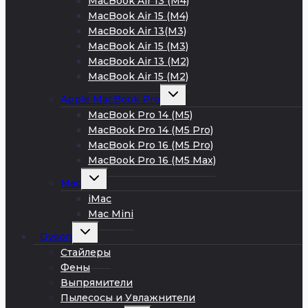
MacBook Air 13 (M4)
MacBook Air 15 (M4)
MacBook Air 13(M3)
MacBook Air 15 (M3)
MacBook Air 13 (M2)
MacBook Air 15 (M2)
Развернуть
Apple MacBook Pro
дочернее
меню
MacBook Pro 14 (M5)
MacBook Pro 14 (M5 Pro)
MacBook Pro 16 (M5 Pro)
MacBook Pro 16 (M5 Max)
Развернуть
Mac
дочернее
меню
iMac
Mac Mini
Развернуть
Dyson
дочернее
меню
Стайлеры
Фены
Выпрямители
Пылесосы и Увлажнители