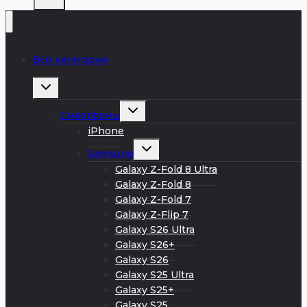
Все категории
Развернуть
дочернее
меню
Развернуть
Смартфоны
дочернее
меню
iPhone
Развернуть
Samsung
дочернее
меню
Galaxy Z-Fold 8 Ultra
Galaxy Z-Fold 8
Galaxy Z-Fold 7
Galaxy Z-Flip 7
Galaxy S26 Ultra
Galaxy S26+
Galaxy S26
Galaxy S25 Ultra
Galaxy S25+
Galaxy S25