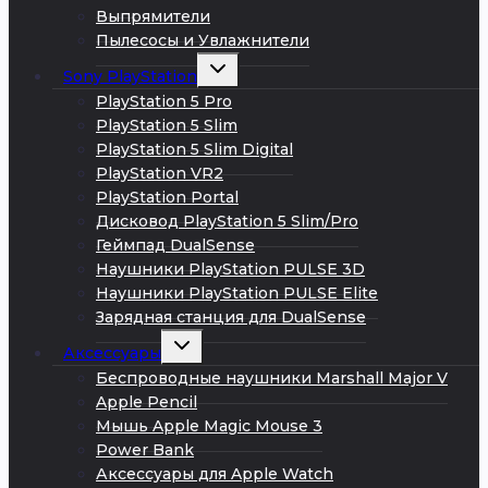
Выпрямители
Пылесосы и Увлажнители
Развернуть
Sony PlayStation
дочернее
меню
PlayStation 5 Pro
PlayStation 5 Slim
PlayStation 5 Slim Digital
PlayStation VR2
PlayStation Portal
Дисковод PlayStation 5 Slim/Pro
Геймпад DualSense
Наушники PlayStation PULSE 3D
Наушники PlayStation PULSE Elite
Зарядная станция для DualSense
Развернуть
Аксессуары
дочернее
меню
Беспроводные наушники Marshall Major V
Apple Pencil
Мышь Apple Magic Mouse 3
Power Bank
Аксессуары для Apple Watch