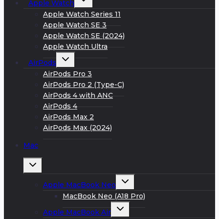
Apple Watch
дочернее
меню
Apple Watch Series 11
Apple Watch SE 3
Apple Watch SE (2024)
Apple Watch Ultra
Развернуть
AirPods
дочернее
меню
AirPods Pro 3
AirPods Pro 2 (Type-C)
AirPods 4 with ANC
AirPods 4
AirPods Max 2
AirPods Max (2024)
Mac
Развернуть
дочернее
меню
Развернуть
Apple MacBook Neo
дочернее
меню
MacBook Neo (A18 Pro)
Развернуть
Apple MacBook Air
дочернее