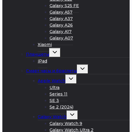
Galaxy S25 FE
Galaxy A57
Galaxy A37
Galaxy A26
Galaxy A17
Galaxy A07
Xiaomi
Развернуть
Планшеты
дочернее
меню
iPad
Развернуть
Смарт часы и браслеты
дочернее
меню
Развернуть
Apple Watch
дочернее
меню
Ultra
Series 11
SE 3
Se 2 (2024)
Развернуть
Galaxy Watch
дочернее
меню
Galaxy Watch 9
Galaxy Watch Ultra 2