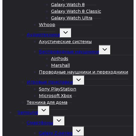
Galaxy Watch 8
Galaxy Watch 8 Classic
Galaxy Watch Ultra
Whoop
Развернуть
Аудиотехника
дочернее
меню
Акустические системы
Развернуть
Беспроводные наушники
дочернее
меню
AirPods
Marshall
Проводные наушники и переходники
Развернуть
Игровые приставки
дочернее
меню
Sony PlayStation
Microsoft Xbox
Техника для дома
Развернуть
Samsung
дочернее
меню
Развернуть
Смартфоны
дочернее
меню
Развернуть
Galaxy Z-series
дочернее