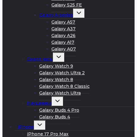
Galaxy S25 FE
Развернуть
Galaxy A-series
дочернее
меню
Galaxy A57
Galaxy A37
Galaxy A26
Galaxy A17
Galaxy A07
Развернуть
Смарт часы
дочернее
меню
Galaxy Watch 9
Galaxy Watch Ultra 2
Galaxy Watch 8
Galaxy Watch 8 Classic
Galaxy Watch Ultra
Развернуть
Наушники
дочернее
меню
Galaxy Buds 4 Pro
Galaxy Buds 4
Развернуть
iPhone
дочернее
меню
iPhone 17 Pro Max