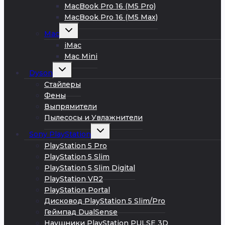
MacBook Pro 16 (M5 Pro)
MacBook Pro 16 (M5 Max)
Развернуть
Mac
дочернее
меню
iMac
Mac Mini
Развернуть
Dyson
дочернее
меню
Стайлеры
Фены
Выпрямители
Пылесосы и Увлажнители
Развернуть
Sony PlayStation
дочернее
меню
PlayStation 5 Pro
PlayStation 5 Slim
PlayStation 5 Slim Digital
PlayStation VR2
PlayStation Portal
Дисковод PlayStation 5 Slim/Pro
Геймпад DualSense
Наушники PlayStation PULSE 3D