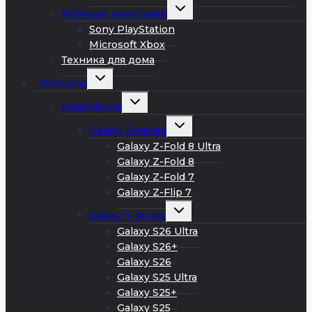
Развернуть
Игровые приставки
дочернее
меню
Sony PlayStation
Microsoft Xbox
Техника для дома
Развернуть
Samsung
дочернее
меню
Развернуть
Смартфоны
дочернее
меню
Развернуть
Galaxy Z-series
дочернее
меню
Galaxy Z-Fold 8 Ultra
Galaxy Z-Fold 8
Galaxy Z-Fold 7
Galaxy Z-Flip 7
Развернуть
Galaxy S-series
дочернее
меню
Galaxy S26 Ultra
Galaxy S26+
Galaxy S26
Galaxy S25 Ultra
Galaxy S25+
Galaxy S25