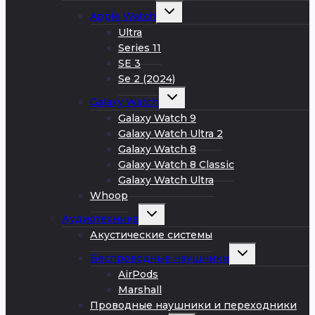
меню
Развернуть
Apple Watch
дочернее
меню
Ultra
Series 11
SE 3
Se 2 (2024)
Развернуть
Galaxy Watch
дочернее
меню
Galaxy Watch 9
Galaxy Watch Ultra 2
Galaxy Watch 8
Galaxy Watch 8 Classic
Galaxy Watch Ultra
Whoop
Развернуть
Аудиотехника
дочернее
меню
Акустические системы
Развернуть
Беспроводные наушники
дочернее
меню
AirPods
Marshall
Проводные наушники и переходники