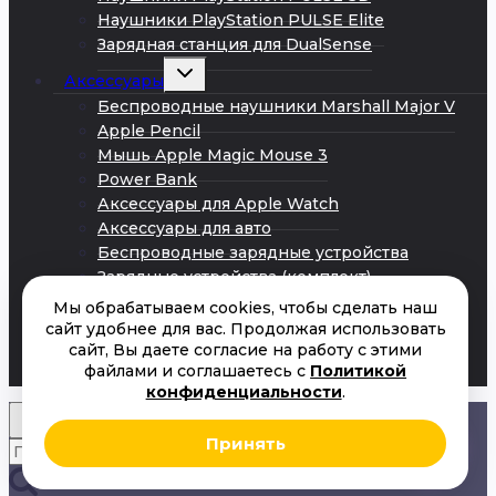
Наушники PlayStation PULSE Elite
Зарядная станция для DualSense
Развернуть
Аксессуары
дочернее
меню
Беспроводные наушники Marshall Major V
Apple Pencil
Мышь Apple Magic Mouse 3
Power Bank
Аксессуары для Apple Watch
Аксессуары для авто
Беспроводные зарядные устройства
Зарядные устройства (комплект)
Кабели Android
Мы обрабатываем cookies, чтобы сделать наш
Кабели iPhone
сайт удобнее для вас. Продолжая использовать
сайт, Вы даете согласие на работу с этими
Сетевые адаптеры питания
файлами и соглашаетесь с
Политикой
Акции
конфиденциальности
.
Принять
Искать:
Поиск