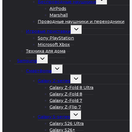
Беспроводные наушники
дочернее
меню
AirPods
Marshall
Проводные наушники и переходники
Развернуть
Игровые приставки
дочернее
меню
Sony PlayStation
Microsoft Xbox
Техника для дома
Развернуть
Samsung
дочернее
меню
Развернуть
Смартфоны
дочернее
меню
Развернуть
Galaxy Z-series
дочернее
меню
Galaxy Z-Fold 8 Ultra
Galaxy Z-Fold 8
Galaxy Z-Fold 7
Galaxy Z-Flip 7
Развернуть
Galaxy S-series
дочернее
меню
Galaxy S26 Ultra
Galaxy S26+