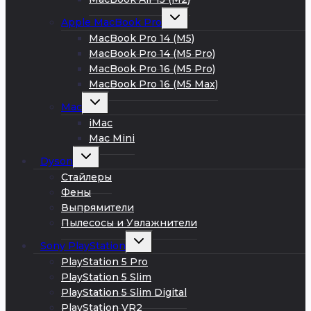
Развернуть
Apple MacBook Pro
дочернее
меню
MacBook Pro 14 (M5)
MacBook Pro 14 (M5 Pro)
MacBook Pro 16 (M5 Pro)
MacBook Pro 16 (M5 Max)
Развернуть
Mac
дочернее
меню
iMac
Mac Mini
Развернуть
Dyson
дочернее
меню
Стайлеры
Фены
Выпрямители
Пылесосы и Увлажнители
Развернуть
Sony PlayStation
дочернее
меню
PlayStation 5 Pro
PlayStation 5 Slim
PlayStation 5 Slim Digital
PlayStation VR2