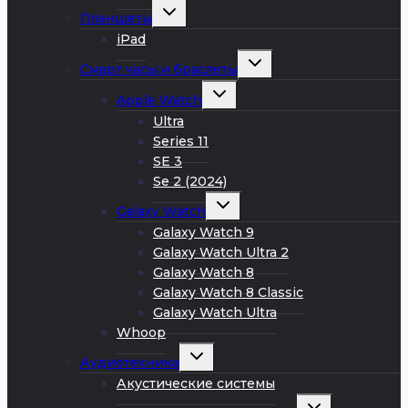
Развернуть
Планшеты
дочернее
меню
iPad
Развернуть
Смарт часы и браслеты
дочернее
меню
Развернуть
Apple Watch
дочернее
меню
Ultra
Series 11
SE 3
Se 2 (2024)
Развернуть
Galaxy Watch
дочернее
меню
Galaxy Watch 9
Galaxy Watch Ultra 2
Galaxy Watch 8
Galaxy Watch 8 Classic
Galaxy Watch Ultra
Whoop
Развернуть
Аудиотехника
дочернее
меню
Акустические системы
Развернуть