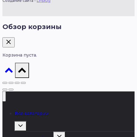
Создание сайта -
Linplug
Обзор корзины
Корзина пуста.
Все категории
Развернуть
дочернее
меню
Развернуть