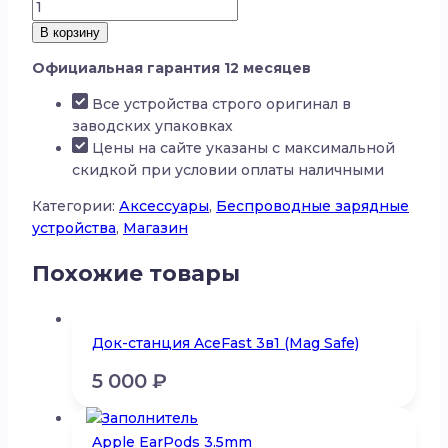
Количество
товара
В корзину
Зарядное
Официальная гарантия 12 месяцев
устройство
MagSafe
Все устройства строго оригинал в
Momax
заводских упаковках
Qi2
Цены на сайте указаны с максимальной
скидкой при условии оплаты наличными
Категории:
Аксессуары
,
Беспроводные зарядные
устройства
,
Магазин
Похожие товары
Док-станция AceFast 3в1 (Mag Safe)
5 000
₽
Apple EarPods 3.5mm