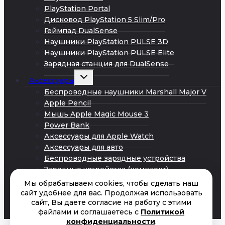
PlayStation Portal
Дисковод PlayStation 5 Slim/Pro
Геймпад DualSense
Наушники PlayStation PULSE 3D
Наушники PlayStation PULSE Elite
Зарядная станция для DualSense
Развернуть
Аксессуары
дочернее
меню
Беспроводные наушники Marshall Major V
Apple Pencil
Мышь Apple Magic Mouse 3
Power Bank
Аксессуары для Apple Watch
Аксессуары для авто
Беспроводные зарядные устройства
Зарядные устройства (комплект)
Кабели Android
Мы обрабатываем cookies, чтобы сделать наш
Кабели iPhone
сайт удобнее для вас. Продолжая использовать
сайт, Вы даете согласие на работу с этими
Сетевые адаптеры питания
файлами и соглашаетесь с
Политикой
Акции
конфиденциальности
.