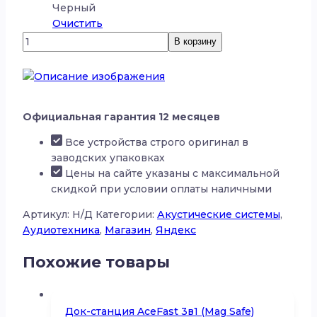
Черный
Очистить
Количество
В корзину
товара
Яндекс
Станция
Стрит
с
Официальная гарантия 12 месяцев
Алисой
Все устройства строго оригинал в
заводских упаковках
Цены на сайте указаны с максимальной
скидкой при условии оплаты наличными
Артикул:
Н/Д
Категории:
Акустические системы
,
Аудиотехника
,
Магазин
,
Яндекс
Похожие товары
Док-станция AceFast 3в1 (Mag Safe)