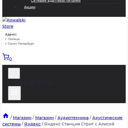
Сетевые адаптеры питания
Акции
Адрес:
г. Липецк
г. Санкт-Петербург
0
+7(980) 251-50-50
/
Магазин
/
Магазин
/
Аудиотехника
/
Акустические
системы
/
Яндекс
/
Яндекс Станция Стрит с Алисой