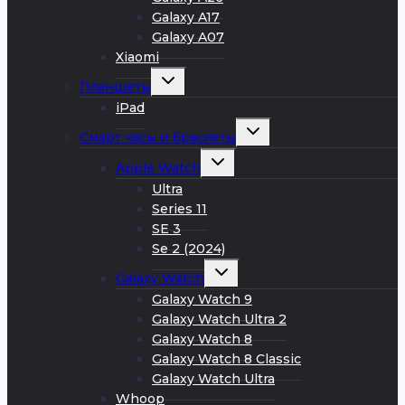
Galaxy A17
Galaxy A07
Xiaomi
Развернуть
Планшеты
дочернее
меню
iPad
Развернуть
Смарт часы и браслеты
дочернее
меню
Развернуть
Apple Watch
дочернее
меню
Ultra
Series 11
SE 3
Se 2 (2024)
Развернуть
Galaxy Watch
дочернее
меню
Galaxy Watch 9
Galaxy Watch Ultra 2
Galaxy Watch 8
Galaxy Watch 8 Classic
Galaxy Watch Ultra
Whoop