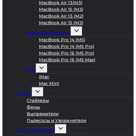
MacBook Air 13(M3)
MacBook Air 15 (M3)
MacBook Air 13 (M2)
MacBook Air 15 (M2)
Развернуть
Apple MacBook Pro
дочернее
меню
MacBook Pro 14 (M5)
MacBook Pro 14 (M5 Pro)
MacBook Pro 16 (M5 Pro)
MacBook Pro 16 (M5 Max)
Развернуть
Mac
дочернее
меню
iMac
Mac Mini
Развернуть
Dyson
дочернее
меню
Стайлеры
Фены
Выпрямители
Пылесосы и Увлажнители
Развернуть
Sony PlayStation
дочернее
меню