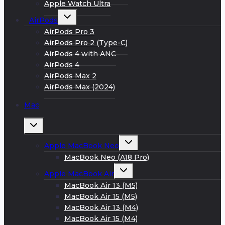
Apple Watch Ultra
Развернуть
AirPods
дочернее
меню
AirPods Pro 3
AirPods Pro 2 (Type-C)
AirPods 4 with ANC
AirPods 4
AirPods Max 2
AirPods Max (2024)
Mac
Развернуть
дочернее
меню
Развернуть
Apple MacBook Neo
дочернее
меню
MacBook Neo (A18 Pro)
Развернуть
Apple MacBook Air
дочернее
меню
MacBook Air 13 (M5)
MacBook Air 15 (M5)
MacBook Air 13 (M4)
MacBook Air 15 (M4)