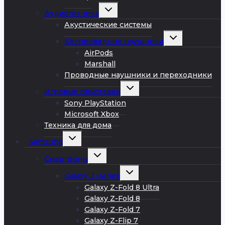
Развернуть
Аудиотехника
дочернее
меню
Акустические системы
Развернуть
Беспроводные наушники
дочернее
меню
AirPods
Marshall
Проводные наушники и переходники
Развернуть
Игровые приставки
дочернее
меню
Sony PlayStation
Microsoft Xbox
Техника для дома
Развернуть
Samsung
дочернее
меню
Развернуть
Смартфоны
дочернее
меню
Развернуть
Galaxy Z-series
дочернее
меню
Galaxy Z-Fold 8 Ultra
Galaxy Z-Fold 8
Galaxy Z-Fold 7
Galaxy Z-Flip 7