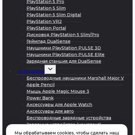
PlayStation 5 Pro
PlayStation 5 Slim
PlayStation 5 Slim Digital
PlayStation VR2
PlayStation Portal
Дисковод PlayStation 5 Slim/Pro
Геймпад DualSense
Наушники PlayStation PULSE 3D
Наушники PlayStation PULSE Elite
Зарядная станция для DualSense
Развернуть
Аксессуары
дочернее
меню
Беспроводные наушники Marshall Major V
Apple Pencil
Мышь Apple Magic Mouse 3
Power Bank
Аксессуары для Apple Watch
Аксессуары для авто
Беспроводные зарядные устройства
Зарядные устройства (комплект)
Кабели Android
Мы обрабатываем cookies, чтобы сделать наш