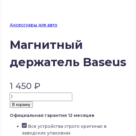
Аксессуары для авто
Магнитный
держатель Baseus
1 450
₽
Количество
товара
В корзину
Магнитный
Официальная гарантия 12 месяцев
держатель
Baseus
Все устройства строго оригинал в
заводских упаковках