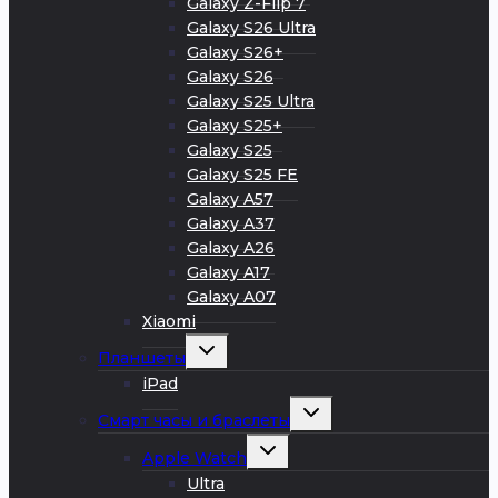
Galaxy Z-Flip 7
Galaxy S26 Ultra
Galaxy S26+
Galaxy S26
Galaxy S25 Ultra
Galaxy S25+
Galaxy S25
Galaxy S25 FE
Galaxy A57
Galaxy A37
Galaxy A26
Galaxy A17
Galaxy A07
Xiaomi
Развернуть
Планшеты
дочернее
меню
iPad
Развернуть
Смарт часы и браслеты
дочернее
меню
Развернуть
Apple Watch
дочернее
меню
Ultra