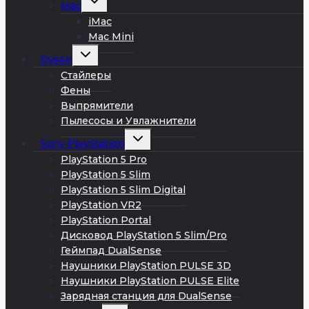
Mac
дочернее
меню
iMac
Mac Mini
Развернуть
Dyson
дочернее
меню
Стайлеры
Фены
Выпрямители
Пылесосы и Увлажнители
Развернуть
Sony PlayStation
дочернее
меню
PlayStation 5 Pro
PlayStation 5 Slim
PlayStation 5 Slim Digital
PlayStation VR2
PlayStation Portal
Дисковод PlayStation 5 Slim/Pro
Геймпад DualSense
Наушники PlayStation PULSE 3D
Наушники PlayStation PULSE Elite
Зарядная станция для DualSense