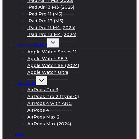
iPad Air 11 M3 (2025)
iPad Air 13 M3 (2025)
iPad Pro 11 (M5)
iPad Pro 13 (M5)
iPad Pro 11 M4 (2024)
iPad Pro 13 M4 (2024)
Развернуть
Apple Watch
дочернее
меню
Apple Watch Series 11
Apple Watch SE 3
Apple Watch SE (2024)
Apple Watch Ultra
Развернуть
AirPods
дочернее
меню
AirPods Pro 3
AirPods Pro 2 (Type-C)
AirPods 4 with ANC
AirPods 4
AirPods Max 2
AirPods Max (2024)
Mac