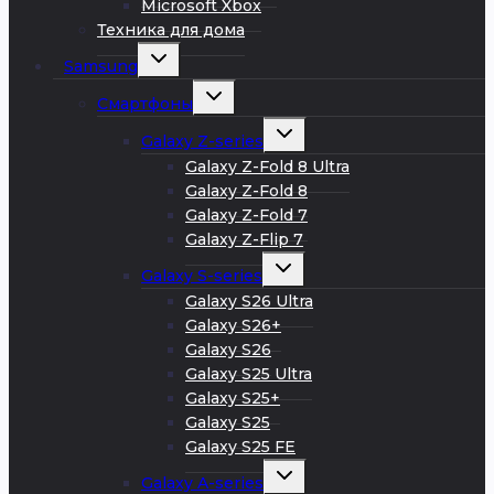
Microsoft Xbox
Техника для дома
Развернуть
Samsung
дочернее
меню
Развернуть
Смартфоны
дочернее
меню
Развернуть
Galaxy Z-series
дочернее
меню
Galaxy Z-Fold 8 Ultra
Galaxy Z-Fold 8
Galaxy Z-Fold 7
Galaxy Z-Flip 7
Развернуть
Galaxy S-series
дочернее
меню
Galaxy S26 Ultra
Galaxy S26+
Galaxy S26
Galaxy S25 Ultra
Galaxy S25+
Galaxy S25
Galaxy S25 FE
Развернуть
Galaxy A-series
дочернее