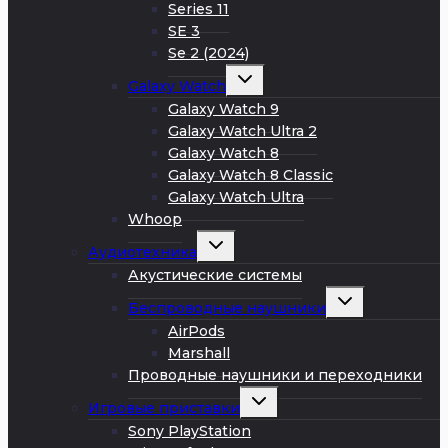
Series 11
SE 3
Se 2 (2024)
Развернуть
Galaxy Watch
дочернее
меню
Galaxy Watch 9
Galaxy Watch Ultra 2
Galaxy Watch 8
Galaxy Watch 8 Classic
Galaxy Watch Ultra
Whoop
Развернуть
Аудиотехника
дочернее
меню
Акустические системы
Развернуть
Беспроводные наушники
дочернее
меню
AirPods
Marshall
Проводные наушники и переходники
Развернуть
Игровые приставки
дочернее
меню
Sony PlayStation