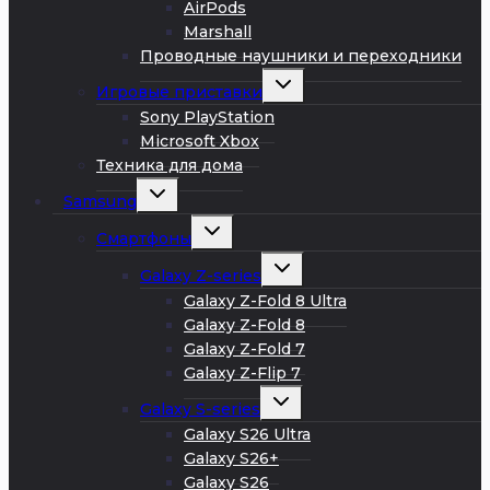
меню
AirPods
Marshall
Проводные наушники и переходники
Развернуть
Игровые приставки
дочернее
меню
Sony PlayStation
Microsoft Xbox
Техника для дома
Развернуть
Samsung
дочернее
меню
Развернуть
Смартфоны
дочернее
меню
Развернуть
Galaxy Z-series
дочернее
меню
Galaxy Z-Fold 8 Ultra
Galaxy Z-Fold 8
Galaxy Z-Fold 7
Galaxy Z-Flip 7
Развернуть
Galaxy S-series
дочернее
меню
Galaxy S26 Ultra
Galaxy S26+
Galaxy S26