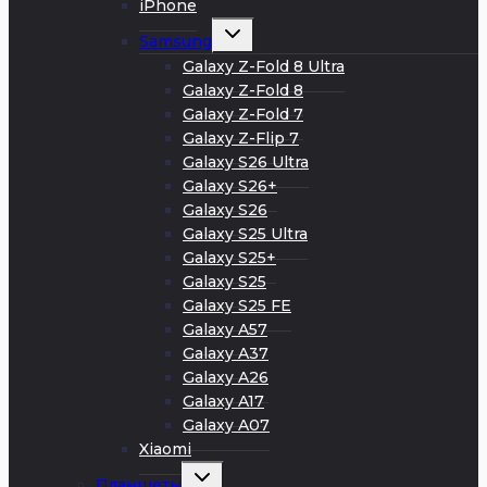
iPhone
Развернуть
Samsung
дочернее
меню
Galaxy Z-Fold 8 Ultra
Galaxy Z-Fold 8
Galaxy Z-Fold 7
Galaxy Z-Flip 7
Galaxy S26 Ultra
Galaxy S26+
Galaxy S26
Galaxy S25 Ultra
Galaxy S25+
Galaxy S25
Galaxy S25 FE
Galaxy A57
Galaxy A37
Galaxy A26
Galaxy A17
Galaxy A07
Xiaomi
Развернуть
Планшеты