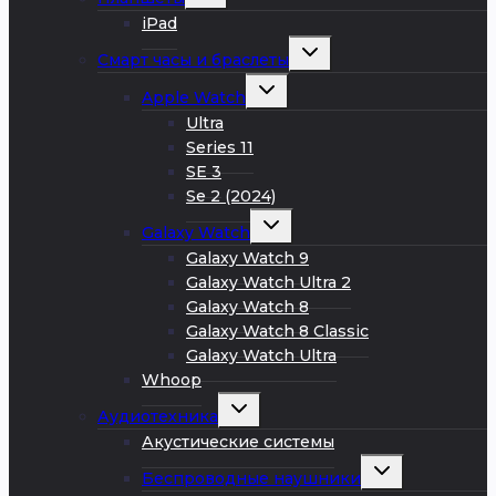
дочернее
меню
iPad
Развернуть
Смарт часы и браслеты
дочернее
меню
Развернуть
Apple Watch
дочернее
меню
Ultra
Series 11
SE 3
Se 2 (2024)
Развернуть
Galaxy Watch
дочернее
меню
Galaxy Watch 9
Galaxy Watch Ultra 2
Galaxy Watch 8
Galaxy Watch 8 Classic
Galaxy Watch Ultra
Whoop
Развернуть
Аудиотехника
дочернее
меню
Акустические системы
Развернуть
Беспроводные наушники
дочернее