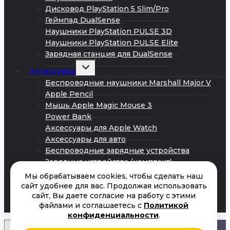
Дисковод PlayStation 5 Slim/Pro
Геймпад DualSense
Наушники PlayStation PULSE 3D
Наушники PlayStation PULSE Elite
Зарядная станция для DualSense
Развернуть
Аксессуары
дочернее
меню
Беспроводные наушники Marshall Major V
Apple Pencil
Мышь Apple Magic Mouse 3
Power Bank
Аксессуары для Apple Watch
Аксессуары для авто
Беспроводные зарядные устройства
Зарядные устройства (комплект)
Кабели Android
Мы обрабатываем cookies, чтобы сделать наш
Кабели iPhone
сайт удобнее для вас. Продолжая использовать
сайт, Вы даете согласие на работу с этими
Сетевые адаптеры питания
файлами и соглашаетесь с
Политикой
Акции
конфиденциальности
.