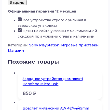
товара
В корзину
Игровая
Официальная гарантия 12 месяцев
приставка
Sony
Все устройства строго оригинал в
PlayStation
заводских упаковках
5
Цены на сайте указаны с максимальной
825gb
скидкой при условии оплаты наличными
Категории:
Sony PlayStation
,
Игровые приставки
,
Магазин
Похожие товары
Зарядное устройство (комплект)
Borofone Micro Usb
850
₽
Браслет миланский AW 42/44/45mm