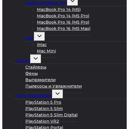
Apple MacBook Pro
дочернее
меню
MacBook Pro 14 (M5)
MacBook Pro 14 (M5 Pro)
MacBook Pro 16 (M5 Pro)
MacBook Pro 16 (M5 Max)
Развернуть
Mac
дочернее
меню
iMac
Mac Mini
Развернуть
Dyson
дочернее
меню
Стайлеры
Фены
Выпрямители
Пылесосы и Увлажнители
Развернуть
Sony PlayStation
дочернее
меню
PlayStation 5 Pro
PlayStation 5 Slim
PlayStation 5 Slim Digital
PlayStation VR2
PlayStation Portal