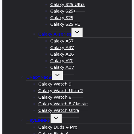
Galaxy S25 Ultra
Galaxy S25+
Galaxy S25
Galaxy S25 FE
Развернуть
Galaxy A-series
дочернее
меню
Galaxy A57
Galaxy A37
Galaxy A26
Galaxy A17
Galaxy A07
Развернуть
Смарт часы
дочернее
меню
Galaxy Watch 9
Galaxy Watch Ultra 2
Galaxy Watch 8
Galaxy Watch 8 Classic
Galaxy Watch Ultra
Развернуть
Наушники
дочернее
меню
Galaxy Buds 4 Pro
Galaxy Buds 4