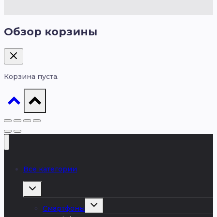
Обзор корзины
Корзина пуста.
Все категории
Развернуть
дочернее
меню
Развернуть
Смартфоны
дочернее
меню