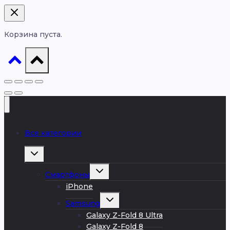
Корзина пуста.
Все категории
Развернуть
дочернее
меню
Развернуть
Смартфоны
дочернее
меню
iPhone
Развернуть
Samsung
дочернее
меню
Galaxy Z-Fold 8 Ultra
Galaxy Z-Fold 8