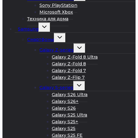
меню
Sony PlayStation
Microsoft Xbox
Техника для дома
Развернуть
Samsung
дочернее
меню
Развернуть
Смартфоны
дочернее
меню
Развернуть
Galaxy Z-series
дочернее
меню
Galaxy Z-Fold 8 Ultra
Galaxy Z-Fold 8
Galaxy Z-Fold 7
Galaxy Z-Flip 7
Развернуть
Galaxy S-series
дочернее
меню
Galaxy S26 Ultra
Galaxy S26+
Galaxy S26
Galaxy S25 Ultra
Galaxy S25+
Galaxy S25
Galaxy S25 FE