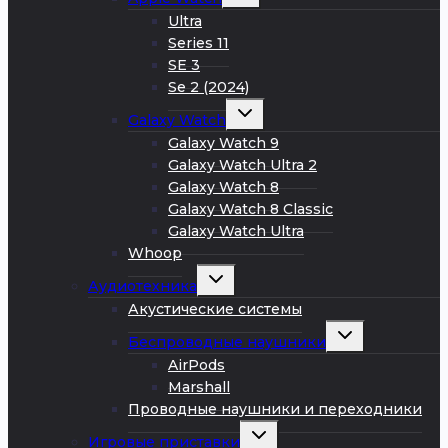
дочернее
меню
Ultra
Series 11
SE 3
Se 2 (2024)
Развернуть
Galaxy Watch
дочернее
меню
Galaxy Watch 9
Galaxy Watch Ultra 2
Galaxy Watch 8
Galaxy Watch 8 Classic
Galaxy Watch Ultra
Whoop
Развернуть
Аудиотехника
дочернее
меню
Акустические системы
Развернуть
Беспроводные наушники
дочернее
меню
AirPods
Marshall
Проводные наушники и переходники
Развернуть
Игровые приставки
дочернее