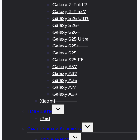
Galaxy Z-Fold 7
Galaxy Z-Flip 7
Galaxy S26 Ultra
Galaxy S26+
Galaxy S26
Galaxy S25 Ultra
Galaxy S25+
Galaxy S25
Galaxy S25 FE
Galaxy A57
Galaxy A37
Galaxy A26
Galaxy A17
Galaxy A07
Xiaomi
Развернуть
Планшеты
дочернее
меню
iPad
Развернуть
Смарт часы и браслеты
дочернее
меню
Развернуть
Apple Watch