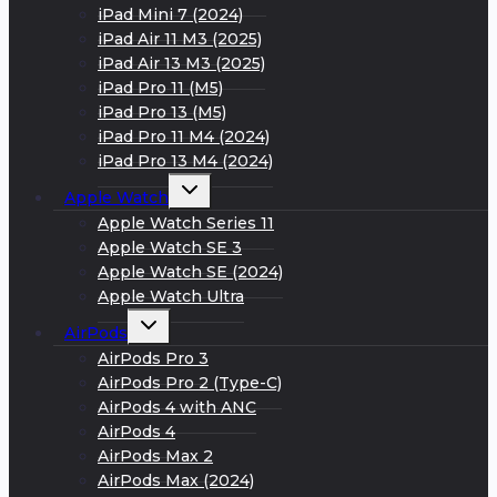
iPad Mini 7 (2024)
iPad Air 11 M3 (2025)
iPad Air 13 M3 (2025)
iPad Pro 11 (M5)
iPad Pro 13 (M5)
iPad Pro 11 M4 (2024)
iPad Pro 13 M4 (2024)
Развернуть
Apple Watch
дочернее
меню
Apple Watch Series 11
Apple Watch SE 3
Apple Watch SE (2024)
Apple Watch Ultra
Развернуть
AirPods
дочернее
меню
AirPods Pro 3
AirPods Pro 2 (Type-C)
AirPods 4 with ANC
AirPods 4
AirPods Max 2
AirPods Max (2024)