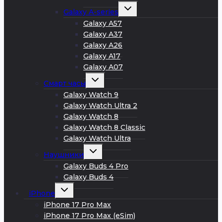
Развернуть
Galaxy A-series
дочернее
меню
Galaxy A57
Galaxy A37
Galaxy A26
Galaxy A17
Galaxy A07
Развернуть
Смарт часы
дочернее
меню
Galaxy Watch 9
Galaxy Watch Ultra 2
Galaxy Watch 8
Galaxy Watch 8 Classic
Galaxy Watch Ultra
Развернуть
Наушники
дочернее
меню
Galaxy Buds 4 Pro
Galaxy Buds 4
Развернуть
iPhone
дочернее
меню
iPhone 17 Pro Max
iPhone 17 Pro Max (eSim)