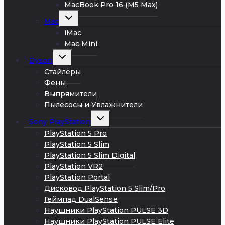
MacBook Pro 16 (M5 Max)
Развернуть
Mac
дочернее
меню
iMac
Mac Mini
Развернуть
Dyson
дочернее
меню
Стайлеры
Фены
Выпрямители
Пылесосы и Увлажнители
Развернуть
Sony PlayStation
дочернее
меню
PlayStation 5 Pro
PlayStation 5 Slim
PlayStation 5 Slim Digital
PlayStation VR2
PlayStation Portal
Дисковод PlayStation 5 Slim/Pro
Геймпад DualSense
Наушники PlayStation PULSE 3D
Наушники PlayStation PULSE Elite