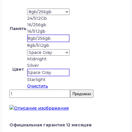
24/512Gb
16/256gb
Память
16/512gb
8gb/256gb
8gb/512gb
Midnight
Silver
Цвет
Space Gray
Starlight
Очистить
Количество
Предзаказ
товара
Apple
MacBook
Air
13
Официальная гарантия 12 месяцев
(2024