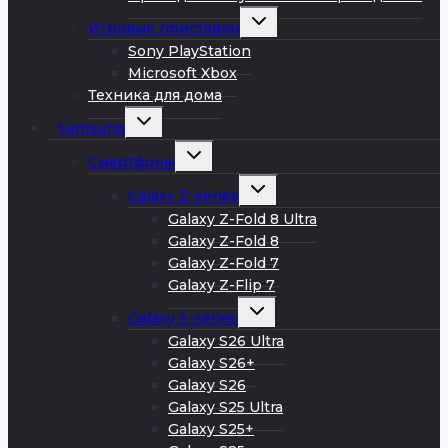
Развернуть
Игровые приставки
дочернее
меню
Sony PlayStation
Microsoft Xbox
Техника для дома
Развернуть
Samsung
дочернее
меню
Развернуть
Смартфоны
дочернее
меню
Развернуть
Galaxy Z-series
дочернее
меню
Galaxy Z-Fold 8 Ultra
Galaxy Z-Fold 8
Galaxy Z-Fold 7
Galaxy Z-Flip 7
Развернуть
Galaxy S-series
дочернее
меню
Galaxy S26 Ultra
Galaxy S26+
Galaxy S26
Galaxy S25 Ultra
Galaxy S25+