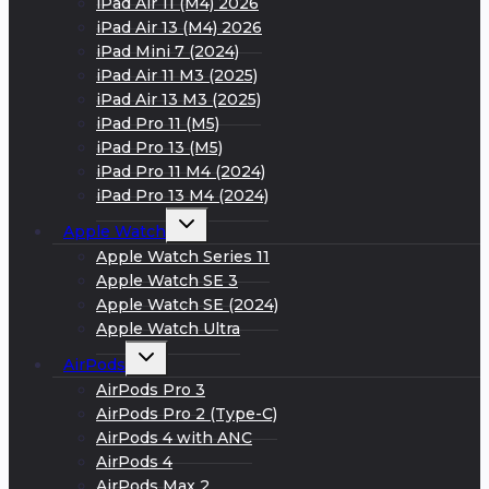
iPad Air 11 (M4) 2026
iPad Air 13 (M4) 2026
iPad Mini 7 (2024)
iPad Air 11 M3 (2025)
iPad Air 13 M3 (2025)
iPad Pro 11 (M5)
iPad Pro 13 (M5)
iPad Pro 11 M4 (2024)
iPad Pro 13 M4 (2024)
Развернуть
Apple Watch
дочернее
меню
Apple Watch Series 11
Apple Watch SE 3
Apple Watch SE (2024)
Apple Watch Ultra
Развернуть
AirPods
дочернее
меню
AirPods Pro 3
AirPods Pro 2 (Type-C)
AirPods 4 with ANC
AirPods 4
AirPods Max 2