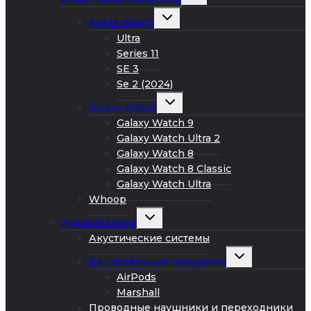
дочернее
меню
Развернуть
Apple Watch
дочернее
меню
Ultra
Series 11
SE 3
Se 2 (2024)
Развернуть
Galaxy Watch
дочернее
меню
Galaxy Watch 9
Galaxy Watch Ultra 2
Galaxy Watch 8
Galaxy Watch 8 Classic
Galaxy Watch Ultra
Whoop
Развернуть
Аудиотехника
дочернее
меню
Акустические системы
Развернуть
Беспроводные наушники
дочернее
меню
AirPods
Marshall
Проводные наушники и переходники