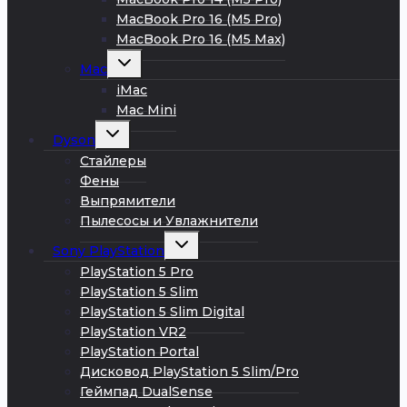
MacBook Pro 16 (M5 Pro)
MacBook Pro 16 (M5 Max)
Развернуть
Mac
дочернее
меню
iMac
Mac Mini
Развернуть
Dyson
дочернее
меню
Стайлеры
Фены
Выпрямители
Пылесосы и Увлажнители
Развернуть
Sony PlayStation
дочернее
меню
PlayStation 5 Pro
PlayStation 5 Slim
PlayStation 5 Slim Digital
PlayStation VR2
PlayStation Portal
Дисковод PlayStation 5 Slim/Pro
Геймпад DualSense