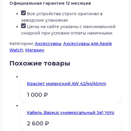
Официальная гарантия 12 месяцев
Apple
Watch
Все устройства строго оригинал в
Ubear
заводских упаковках
Spark
Цены на сайте указаны с максимальной
38/40/41mm
скидкой при условии оплаты наличными
Категории:
Аксессуары
,
Аксессуары для Apple
Watch
,
Магазин
Похожие товары
Браслет миланский AW 42/44/45mm
1 000
₽
Кабель Baseus универсальный 3в1 YoYo
2 600
₽