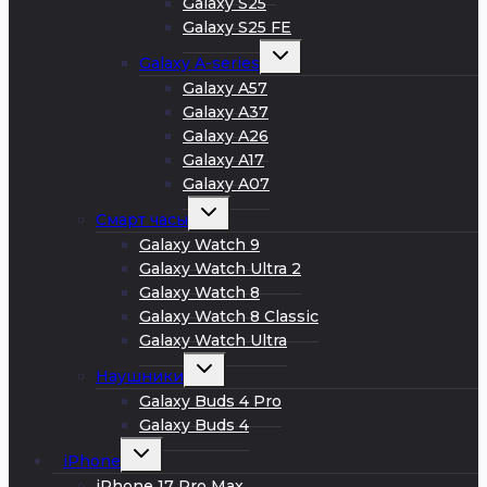
Galaxy S25
Galaxy S25 FE
Развернуть
Galaxy A-series
дочернее
меню
Galaxy A57
Galaxy A37
Galaxy A26
Galaxy A17
Galaxy A07
Развернуть
Смарт часы
дочернее
меню
Galaxy Watch 9
Galaxy Watch Ultra 2
Galaxy Watch 8
Galaxy Watch 8 Classic
Galaxy Watch Ultra
Развернуть
Наушники
дочернее
меню
Galaxy Buds 4 Pro
Galaxy Buds 4
Развернуть
iPhone
дочернее
меню
iPhone 17 Pro Max