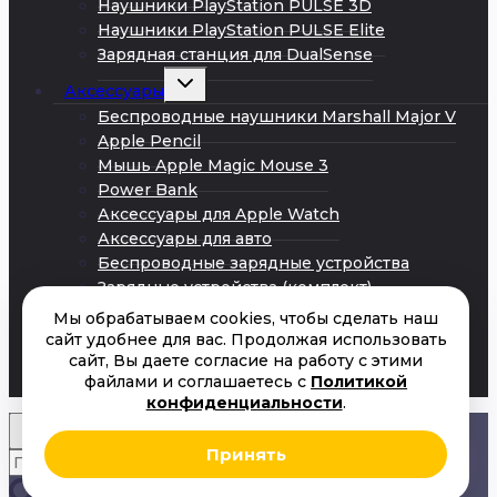
Наушники PlayStation PULSE 3D
Наушники PlayStation PULSE Elite
Зарядная станция для DualSense
Развернуть
Аксессуары
дочернее
меню
Беспроводные наушники Marshall Major V
Apple Pencil
Мышь Apple Magic Mouse 3
Power Bank
Аксессуары для Apple Watch
Аксессуары для авто
Беспроводные зарядные устройства
Зарядные устройства (комплект)
Кабели Android
Мы обрабатываем cookies, чтобы сделать наш
Кабели iPhone
сайт удобнее для вас. Продолжая использовать
сайт, Вы даете согласие на работу с этими
Сетевые адаптеры питания
файлами и соглашаетесь с
Политикой
Акции
конфиденциальности
.
Принять
Искать:
Поиск