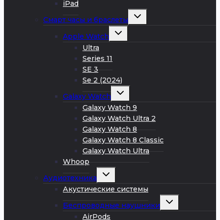
меню
iPad
Развернуть
Смарт часы и браслеты
дочернее
меню
Развернуть
Apple Watch
дочернее
меню
Ultra
Series 11
SE 3
Se 2 (2024)
Развернуть
Galaxy Watch
дочернее
меню
Galaxy Watch 9
Galaxy Watch Ultra 2
Galaxy Watch 8
Galaxy Watch 8 Classic
Galaxy Watch Ultra
Whoop
Развернуть
Аудиотехника
дочернее
меню
Акустические системы
Развернуть
Беспроводные наушники
дочернее
меню
AirPods