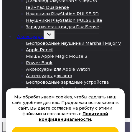
Дисковод PlayStation 5 Slim/Pro
Геймпад DualSense
Наушники PlayStation PULSE 3D
Наушники PlayStation PULSE Elite
Зарядная станция для DualSense
Развернуть
Аксессуары
дочернее
меню
Беспроводные наушники Marshall Major V
Apple Pencil
Мышь Apple Magic Mouse 3
Power Bank
Аксессуары для Apple Watch
Аксессуары для авто
Беспроводные зарядные устройства
Зарядные устройства (комплект)
Кабели Android
Мы обрабатываем cookies, чтобы сделать наш
Кабели iPhone
сайт удобнее для вас. Продолжая использовать
сайт, Вы даете согласие на работу с этими
Сетевые адаптеры питания
файлами и соглашаетесь с
Политикой
Акции
конфиденциальности
.