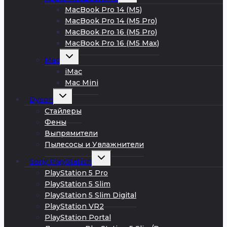
меню
MacBook Pro 14 (M5)
MacBook Pro 14 (M5 Pro)
MacBook Pro 16 (M5 Pro)
MacBook Pro 16 (M5 Max)
Развернуть
Mac
дочернее
меню
iMac
Mac Mini
Развернуть
Dyson
дочернее
меню
Стайлеры
Фены
Выпрямители
Пылесосы и Увлажнители
Развернуть
Sony PlayStation
дочернее
меню
PlayStation 5 Pro
PlayStation 5 Slim
PlayStation 5 Slim Digital
PlayStation VR2
PlayStation Portal