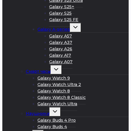
Galaxy S25 Ultra
Galaxy S25+
Galaxy S25
Galaxy S25 FE
Развернуть
Galaxy A-series
дочернее
меню
Galaxy A57
Galaxy A37
Galaxy A26
Galaxy A17
Galaxy A07
Развернуть
Смарт часы
дочернее
меню
Galaxy Watch 9
Galaxy Watch Ultra 2
Galaxy Watch 8
Galaxy Watch 8 Classic
Galaxy Watch Ultra
Развернуть
Наушники
дочернее
меню
Galaxy Buds 4 Pro
Galaxy Buds 4