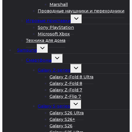
Marshall
Проводные наушники и переходники
Развернуть
Игровые приставки
дочернее
меню
Sony PlayStation
Microsoft Xbox
Техника для дома
Развернуть
Samsung
дочернее
меню
Развернуть
Смартфоны
дочернее
меню
Развернуть
Galaxy Z-series
дочернее
меню
Galaxy Z-Fold 8 Ultra
Galaxy Z-Fold 8
Galaxy Z-Fold 7
Galaxy Z-Flip 7
Развернуть
Galaxy S-series
дочернее
меню
Galaxy S26 Ultra
Galaxy S26+
Galaxy S26