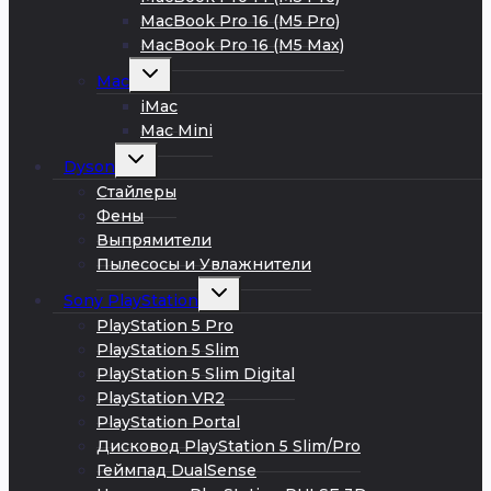
MacBook Pro 16 (M5 Pro)
MacBook Pro 16 (M5 Max)
Развернуть
Mac
дочернее
меню
iMac
Mac Mini
Развернуть
Dyson
дочернее
меню
Стайлеры
Фены
Выпрямители
Пылесосы и Увлажнители
Развернуть
Sony PlayStation
дочернее
меню
PlayStation 5 Pro
PlayStation 5 Slim
PlayStation 5 Slim Digital
PlayStation VR2
PlayStation Portal
Дисковод PlayStation 5 Slim/Pro
Геймпад DualSense