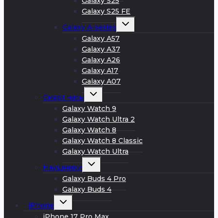
Galaxy S25
Galaxy S25 FE
Развернуть
Galaxy A-series
дочернее
меню
Galaxy A57
Galaxy A37
Galaxy A26
Galaxy A17
Galaxy A07
Развернуть
Смарт часы
дочернее
меню
Galaxy Watch 9
Galaxy Watch Ultra 2
Galaxy Watch 8
Galaxy Watch 8 Classic
Galaxy Watch Ultra
Развернуть
Наушники
дочернее
меню
Galaxy Buds 4 Pro
Galaxy Buds 4
Развернуть
iPhone
дочернее
меню
iPhone 17 Pro Max