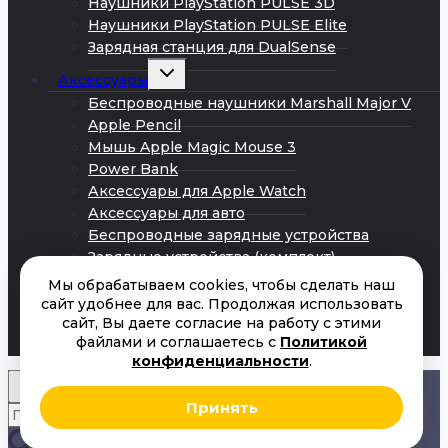
Наушники PlayStation PULSE 3D
Наушники PlayStation PULSE Elite
Зарядная станция для DualSense
Развернуть
Аксессуары
дочернее
меню
Беспроводные наушники Marshall Major V
Apple Pencil
Мышь Apple Magic Mouse 3
Power Bank
Аксессуары для Apple Watch
Аксессуары для авто
Беспроводные зарядные устройства
Зарядные устройства (комплект)
Кабели Android
Мы обрабатываем cookies, чтобы сделать наш
Кабели iPhone
сайт удобнее для вас. Продолжая использовать
сайт, Вы даете согласие на работу с этими
Сетевые адаптеры питания
файлами и соглашаетесь с
Политикой
Акции
конфиденциальности
.
Принять
Искать:
Поиск