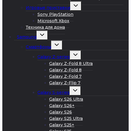
Развернуть
Игровые приставки
дочернее
меню
Sony PlayStation
Microsoft Xbox
Техника для дома
Развернуть
Samsung
дочернее
меню
Развернуть
Смартфоны
дочернее
меню
Развернуть
Galaxy Z-series
дочернее
меню
Galaxy Z-Fold 8 Ultra
Galaxy Z-Fold 8
Galaxy Z-Fold 7
Galaxy Z-Flip 7
Развернуть
Galaxy S-series
дочернее
меню
Galaxy S26 Ultra
Galaxy S26+
Galaxy S26
Galaxy S25 Ultra
Galaxy S25+