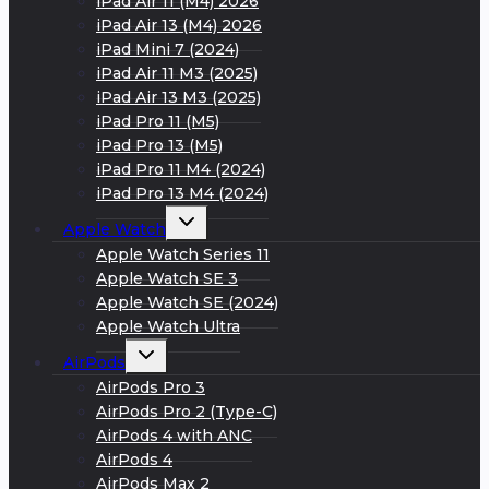
iPad Air 11 (M4) 2026
iPad Air 13 (M4) 2026
iPad Mini 7 (2024)
iPad Air 11 M3 (2025)
iPad Air 13 M3 (2025)
iPad Pro 11 (M5)
iPad Pro 13 (M5)
iPad Pro 11 M4 (2024)
iPad Pro 13 M4 (2024)
Развернуть
Apple Watch
дочернее
меню
Apple Watch Series 11
Apple Watch SE 3
Apple Watch SE (2024)
Apple Watch Ultra
Развернуть
AirPods
дочернее
меню
AirPods Pro 3
AirPods Pro 2 (Type-C)
AirPods 4 with ANC
AirPods 4
AirPods Max 2