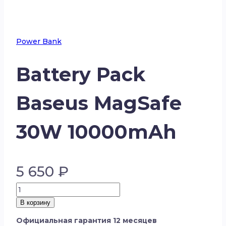
Power Bank
Battery Pack
Baseus MagSafe
30W 10000mAh
5 650
₽
Количество
товара
В корзину
Battery
Официальная гарантия 12 месяцев
Pack