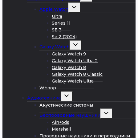
меню
Развернуть
Apple Watch
дочернее
меню
Ultra
Series 11
SE 3
Se 2 (2024)
Развернуть
Galaxy Watch
дочернее
меню
Galaxy Watch 9
Galaxy Watch Ultra 2
Galaxy Watch 8
Galaxy Watch 8 Classic
Galaxy Watch Ultra
Whoop
Развернуть
Аудиотехника
дочернее
меню
Акустические системы
Развернуть
Беспроводные наушники
дочернее
меню
AirPods
Marshall
Проводные наушники и переходники