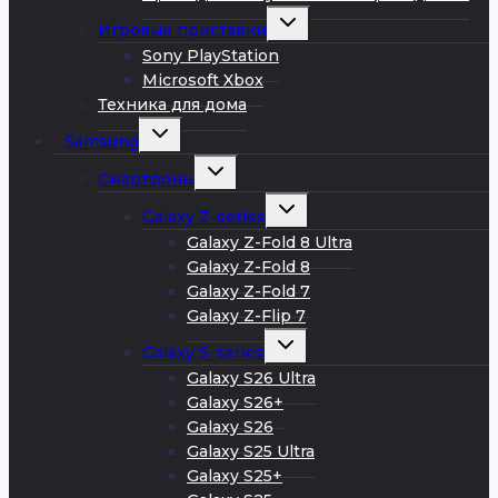
Развернуть
Игровые приставки
дочернее
меню
Sony PlayStation
Microsoft Xbox
Техника для дома
Развернуть
Samsung
дочернее
меню
Развернуть
Смартфоны
дочернее
меню
Развернуть
Galaxy Z-series
дочернее
меню
Galaxy Z-Fold 8 Ultra
Galaxy Z-Fold 8
Galaxy Z-Fold 7
Galaxy Z-Flip 7
Развернуть
Galaxy S-series
дочернее
меню
Galaxy S26 Ultra
Galaxy S26+
Galaxy S26
Galaxy S25 Ultra
Galaxy S25+