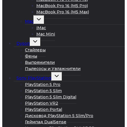
MacBook Pro 16 (M5 Pro)
MacBook Pro 16 (M5 Max)
Развернуть
Mac
дочернее
меню
iMac
Mac Mini
Развернуть
Dyson
дочернее
меню
Стайлеры
Фены
Выпрямители
Пылесосы и Увлажнители
Развернуть
Sony PlayStation
дочернее
меню
PlayStation 5 Pro
PlayStation 5 Slim
PlayStation 5 Slim Digital
PlayStation VR2
PlayStation Portal
Дисковод PlayStation 5 Slim/Pro
Геймпад DualSense