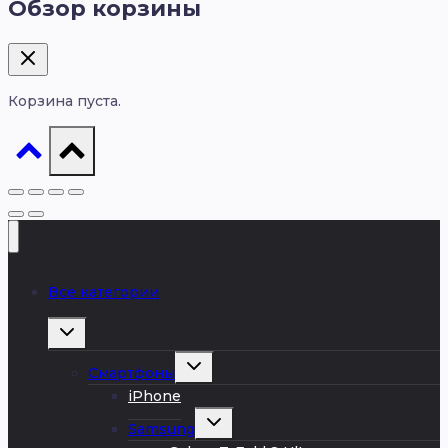
Обзор корзины
Корзина пуста.
Все категории
Развернуть
дочернее
меню
Развернуть
Смартфоны
дочернее
меню
iPhone
Развернуть
Samsung
дочернее
меню