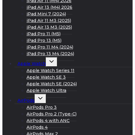
iPad Air 11 (M4) 2026
iPad Air 13 (M4) 2026
iPad Mini 7 (2024)
iPad Air 11 M3 (2025)
iPad Air 13 M3 (2025)
iPad Pro 11 (M5)
iPad Pro 13 (M5)
iPad Pro 11 M4 (2024)
iPad Pro 13 M4 (2024)
Развернуть
Apple Watch
дочернее
меню
Apple Watch Series 11
Apple Watch SE 3
Apple Watch SE (2024)
Apple Watch Ultra
Развернуть
AirPods
дочернее
меню
AirPods Pro 3
AirPods Pro 2 (Type-C)
AirPods 4 with ANC
AirPods 4
AirPods Max 2