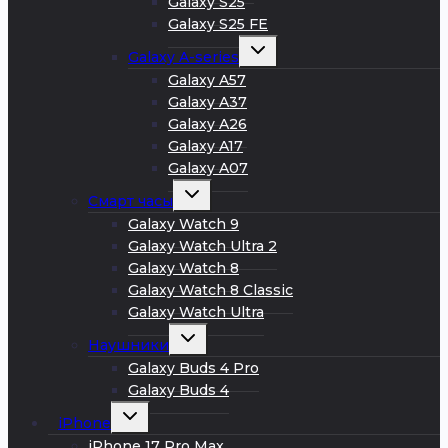
Galaxy S25
Galaxy S25 FE
Развернуть
Galaxy A-series
дочернее
меню
Galaxy A57
Galaxy A37
Galaxy A26
Galaxy A17
Galaxy A07
Развернуть
Смарт часы
дочернее
меню
Galaxy Watch 9
Galaxy Watch Ultra 2
Galaxy Watch 8
Galaxy Watch 8 Classic
Galaxy Watch Ultra
Развернуть
Наушники
дочернее
меню
Galaxy Buds 4 Pro
Galaxy Buds 4
Развернуть
iPhone
дочернее
меню
iPhone 17 Pro Max