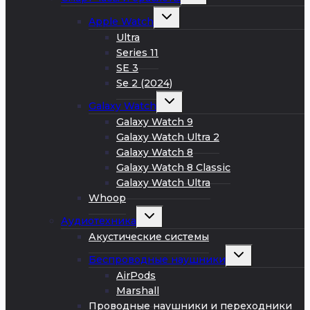
меню
Развернуть
Apple Watch
дочернее
меню
Ultra
Series 11
SE 3
Se 2 (2024)
Развернуть
Galaxy Watch
дочернее
меню
Galaxy Watch 9
Galaxy Watch Ultra 2
Galaxy Watch 8
Galaxy Watch 8 Classic
Galaxy Watch Ultra
Whoop
Развернуть
Аудиотехника
дочернее
меню
Акустические системы
Развернуть
Беспроводные наушники
дочернее
меню
AirPods
Marshall
Проводные наушники и переходники