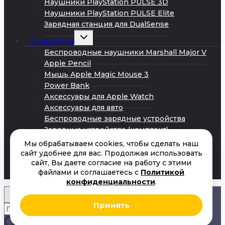
Наушники PlayStation PULSE 3D
Наушники PlayStation PULSE Elite
Зарядная станция для DualSense
Развернуть
Аксессуары
дочернее
меню
Беспроводные наушники Marshall Major V
Apple Pencil
Мышь Apple Magic Mouse 3
Power Bank
Аксессуары для Apple Watch
Аксессуары для авто
Беспроводные зарядные устройства
Зарядные устройства (комплект)
Кабели Android
Мы обрабатываем cookies, чтобы сделать наш
Кабели iPhone
сайт удобнее для вас. Продолжая использовать
сайт, Вы даете согласие на работу с этими
Сетевые адаптеры питания
файлами и соглашаетесь с
Политикой
Акции
конфиденциальности
.
Принять
Искать:
Поиск