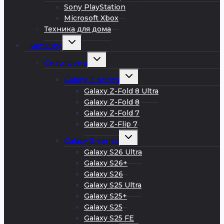
меню
Sony PlayStation
Microsoft Xbox
Техника для дома
Развернуть
Samsung
дочернее
меню
Развернуть
Смартфоны
дочернее
меню
Развернуть
Galaxy Z-series
дочернее
меню
Galaxy Z-Fold 8 Ultra
Galaxy Z-Fold 8
Galaxy Z-Fold 7
Galaxy Z-Flip 7
Развернуть
Galaxy S-series
дочернее
меню
Galaxy S26 Ultra
Galaxy S26+
Galaxy S26
Galaxy S25 Ultra
Galaxy S25+
Galaxy S25
Galaxy S25 FE