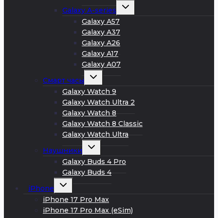
Развернуть
Galaxy A-series
дочернее
меню
Galaxy A57
Galaxy A37
Galaxy A26
Galaxy A17
Galaxy A07
Развернуть
Смарт часы
дочернее
меню
Galaxy Watch 9
Galaxy Watch Ultra 2
Galaxy Watch 8
Galaxy Watch 8 Classic
Galaxy Watch Ultra
Развернуть
Наушники
дочернее
меню
Galaxy Buds 4 Pro
Galaxy Buds 4
Развернуть
iPhone
дочернее
меню
iPhone 17 Pro Max
iPhone 17 Pro Max (eSim)