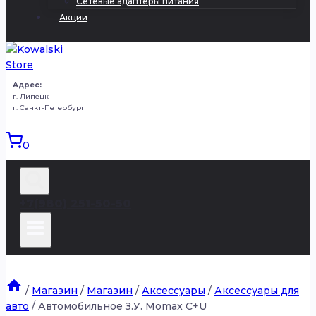
Сетевые адаптеры питания
Акции
Адрес:
г. Липецк
г. Санкт-Петербург
0
+7(980) 251-50-50
/
Магазин
/
Магазин
/
Аксессуары
/
Аксессуары для
авто
/
Автомобильное З.У. Momax C+U