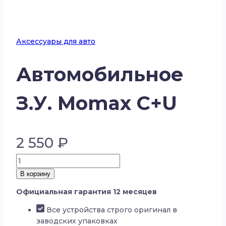
Аксессуары для авто
Автомобильное
З.У. Momax C+U
2 550
₽
Количество
товара
В корзину
Автомобильное
Официальная гарантия 12 месяцев
З.У.
Momax
Все устройства строго оригинал в
C+U
заводских упаковках