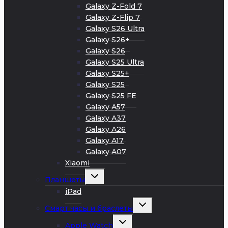
Galaxy Z-Fold 7
Galaxy Z-Flip 7
Galaxy S26 Ultra
Galaxy S26+
Galaxy S26
Galaxy S25 Ultra
Galaxy S25+
Galaxy S25
Galaxy S25 FE
Galaxy A57
Galaxy A37
Galaxy A26
Galaxy A17
Galaxy A07
Xiaomi
Развернуть
Планшеты
дочернее
меню
iPad
Развернуть
Смарт часы и браслеты
дочернее
меню
Развернуть
Apple Watch
дочернее