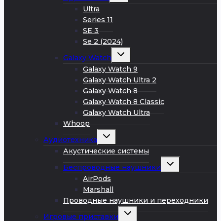
меню
Ultra
Series 11
SE 3
Se 2 (2024)
Развернуть
Galaxy Watch
дочернее
меню
Galaxy Watch 9
Galaxy Watch Ultra 2
Galaxy Watch 8
Galaxy Watch 8 Classic
Galaxy Watch Ultra
Whoop
Развернуть
Аудиотехника
дочернее
меню
Акустические системы
Развернуть
Беспроводные наушники
дочернее
меню
AirPods
Marshall
Проводные наушники и переходники
Развернуть
Игровые приставки
дочернее