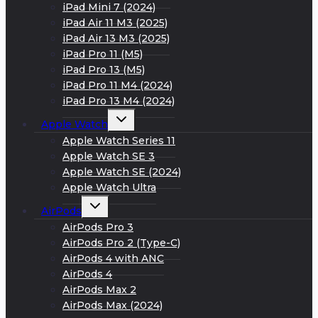
iPad Mini 7 (2024)
iPad Air 11 M3 (2025)
iPad Air 13 M3 (2025)
iPad Pro 11 (M5)
iPad Pro 13 (M5)
iPad Pro 11 M4 (2024)
iPad Pro 13 M4 (2024)
Развернуть
Apple Watch
дочернее
меню
Apple Watch Series 11
Apple Watch SE 3
Apple Watch SE (2024)
Apple Watch Ultra
Развернуть
AirPods
дочернее
меню
AirPods Pro 3
AirPods Pro 2 (Type-C)
AirPods 4 with ANC
AirPods 4
AirPods Max 2
AirPods Max (2024)