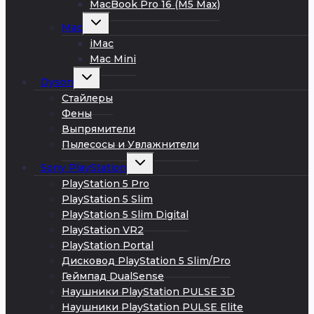
MacBook Pro 16 (M5 Max)
Развернуть
Mac
дочернее
меню
iMac
Mac Mini
Развернуть
Dyson
дочернее
меню
Стайлеры
Фены
Выпрямители
Пылесосы и Увлажнители
Развернуть
Sony PlayStation
дочернее
меню
PlayStation 5 Pro
PlayStation 5 Slim
PlayStation 5 Slim Digital
PlayStation VR2
PlayStation Portal
Дисковод PlayStation 5 Slim/Pro
Геймпад DualSense
Наушники PlayStation PULSE 3D
Наушники PlayStation PULSE Elite