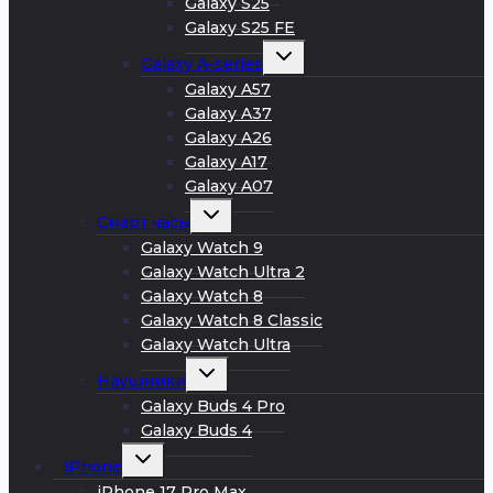
Galaxy S25
Galaxy S25 FE
Развернуть
Galaxy A-series
дочернее
меню
Galaxy A57
Galaxy A37
Galaxy A26
Galaxy A17
Galaxy A07
Развернуть
Смарт часы
дочернее
меню
Galaxy Watch 9
Galaxy Watch Ultra 2
Galaxy Watch 8
Galaxy Watch 8 Classic
Galaxy Watch Ultra
Развернуть
Наушники
дочернее
меню
Galaxy Buds 4 Pro
Galaxy Buds 4
Развернуть
iPhone
дочернее
меню
iPhone 17 Pro Max