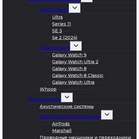
дочернее
меню
Развернуть
Apple Watch
дочернее
меню
Ultra
Series 11
SE 3
Se 2 (2024)
Развернуть
Galaxy Watch
дочернее
меню
Galaxy Watch 9
Galaxy Watch Ultra 2
Galaxy Watch 8
Galaxy Watch 8 Classic
Galaxy Watch Ultra
Whoop
Развернуть
Аудиотехника
дочернее
меню
Акустические системы
Развернуть
Беспроводные наушники
дочернее
меню
AirPods
Marshall
Проводные наушники и переходники