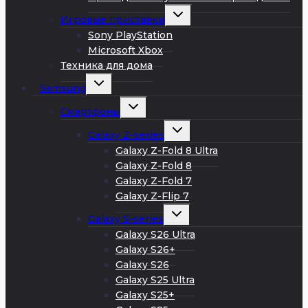
Развернуть
Игровые приставки
дочернее
меню
Sony PlayStation
Microsoft Xbox
Техника для дома
Развернуть
Samsung
дочернее
меню
Развернуть
Смартфоны
дочернее
меню
Развернуть
Galaxy Z-series
дочернее
меню
Galaxy Z-Fold 8 Ultra
Galaxy Z-Fold 8
Galaxy Z-Fold 7
Galaxy Z-Flip 7
Развернуть
Galaxy S-series
дочернее
меню
Galaxy S26 Ultra
Galaxy S26+
Galaxy S26
Galaxy S25 Ultra
Galaxy S25+