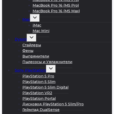
MacBook Pro 16 (M5 Pro)
MacBook Pro 16 (M5 Max)
Развернуть
Mac
дочернее
меню
iMac
Mac Mini
Развернуть
Dyson
дочернее
меню
Стайлеры
Фены
Выпрямители
Пылесосы и Увлажнители
Развернуть
Sony PlayStation
дочернее
меню
PlayStation 5 Pro
PlayStation 5 Slim
PlayStation 5 Slim Digital
PlayStation VR2
PlayStation Portal
Дисковод PlayStation 5 Slim/Pro
Геймпад DualSense