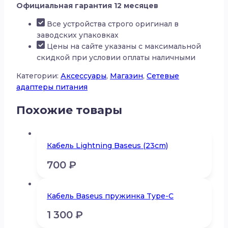
Официальная гарантия 12 месяцев
питания
Baseus
Все устройства строго оригинал в
GAN
заводских упаковках
65W
Цены на сайте указаны с максимальной
2C+U
скидкой при условии оплаты наличными
Категории:
Аксессуары
,
Магазин
,
Сетевые
адаптеры питания
Похожие товары
Кабель Lightning Baseus (23cm)
700
₽
Кабель Baseus пружинка Type-C
1 300
₽