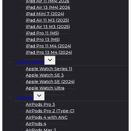
iPad Air 11 (M4) 2026
iPad Air 13 (M4) 2026
iPad Mini 7 (2024)
iPad Air 11 M3 (2025)
iPad Air 13 M3 (2025)
iPad Pro 11 (M5)
iPad Pro 13 (M5)
iPad Pro 11 M4 (2024)
iPad Pro 13 M4 (2024)
Развернуть
Apple Watch
дочернее
меню
Apple Watch Series 11
Apple Watch SE 3
Apple Watch SE (2024)
Apple Watch Ultra
Развернуть
AirPods
дочернее
меню
AirPods Pro 3
AirPods Pro 2 (Type-C)
AirPods 4 with ANC
AirPods 4
AirPods Max 2