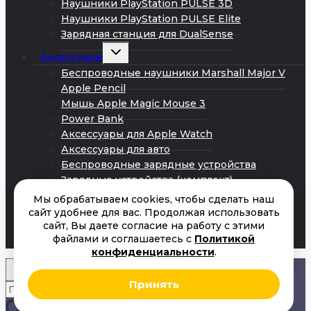
Наушники PlayStation PULSE 3D
Наушники PlayStation PULSE Elite
Зарядная станция для DualSense
Развернуть
Аксессуары
дочернее
меню
Беспроводные наушники Marshall Major V
Apple Pencil
Мышь Apple Magic Mouse 3
Power Bank
Аксессуары для Apple Watch
Аксессуары для авто
Беспроводные зарядные устройства
Зарядные устройства (комплект)
Кабели Android
Мы обрабатываем cookies, чтобы сделать наш
Кабели iPhone
сайт удобнее для вас. Продолжая использовать
сайт, Вы даете согласие на работу с этими
Сетевые адаптеры питания
файлами и соглашаетесь с
Политикой
Акции
конфиденциальности
.
Принять
Искать:
Поиск