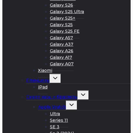
Galaxy S26
Galaxy S25 Ultra
Galaxy S25+
Galaxy S25
Galaxy S25 FE
Galaxy A57
Galaxy A37
Galaxy A26
Galaxy A17
Galaxy A07
Xiaomi
Развернуть
Планшеты
дочернее
меню
iPad
Развернуть
Смарт часы и браслеты
дочернее
меню
Развернуть
Apple Watch
дочернее
меню
Ultra
Series 11
SE 3