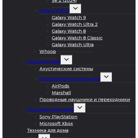
Se 2 (2024)
Развернуть
Galaxy Watch
дочернее
меню
Galaxy Watch 9
Galaxy Watch Ultra 2
Galaxy Watch 8
Galaxy Watch 8 Classic
Galaxy Watch Ultra
Whoop
Развернуть
Аудиотехника
дочернее
меню
Акустические системы
Развернуть
Беспроводные наушники
дочернее
меню
AirPods
Marshall
Проводные наушники и переходники
Развернуть
Игровые приставки
дочернее
меню
Sony PlayStation
Microsoft Xbox
Техника для дома
Развернуть