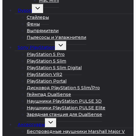
Mac Mini
Развернуть
Dyson
дочернее
меню
Стайлеры
Фены
Выпрямители
Пылесосы и Увлажнители
Развернуть
Sony PlayStation
дочернее
меню
PlayStation 5 Pro
PlayStation 5 Slim
PlayStation 5 Slim Digital
PlayStation VR2
PlayStation Portal
Дисковод PlayStation 5 Slim/Pro
Геймпад DualSense
Наушники PlayStation PULSE 3D
Наушники PlayStation PULSE Elite
Зарядная станция для DualSense
Развернуть
Аксессуары
дочернее
меню
Беспроводные наушники Marshall Major V