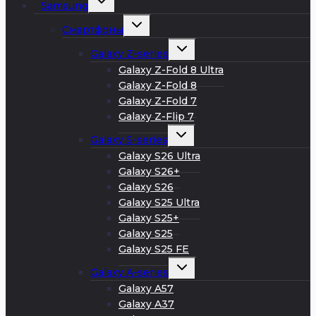
Samsung
дочернее
меню
Развернуть
Смартфоны
дочернее
меню
Развернуть
Galaxy Z-series
дочернее
меню
Galaxy Z-Fold 8 Ultra
Galaxy Z-Fold 8
Galaxy Z-Fold 7
Galaxy Z-Flip 7
Развернуть
Galaxy S-series
дочернее
меню
Galaxy S26 Ultra
Galaxy S26+
Galaxy S26
Galaxy S25 Ultra
Galaxy S25+
Galaxy S25
Galaxy S25 FE
Развернуть
Galaxy A-series
дочернее
меню
Galaxy A57
Galaxy A37