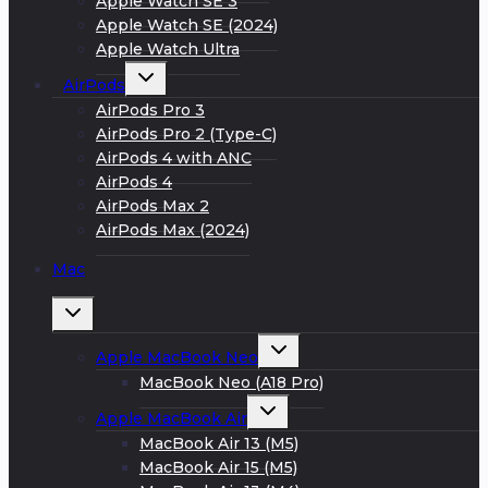
Apple Watch SE 3
Apple Watch SE (2024)
Apple Watch Ultra
Развернуть
AirPods
дочернее
меню
AirPods Pro 3
AirPods Pro 2 (Type-C)
AirPods 4 with ANC
AirPods 4
AirPods Max 2
AirPods Max (2024)
Mac
Развернуть
дочернее
меню
Развернуть
Apple MacBook Neo
дочернее
меню
MacBook Neo (A18 Pro)
Развернуть
Apple MacBook Air
дочернее
меню
MacBook Air 13 (M5)
MacBook Air 15 (M5)