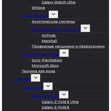
Galaxy Watch Ultra
Whoop
Развернуть
Аудиотехника
дочернее
меню
Акустические системы
Развернуть
Беспроводные наушники
дочернее
меню
AirPods
Marshall
Проводные наушники и переходники
Развернуть
Игровые приставки
дочернее
меню
Sony PlayStation
Microsoft Xbox
Техника для дома
Развернуть
Samsung
дочернее
меню
Развернуть
Смартфоны
дочернее
меню
Развернуть
Galaxy Z-series
дочернее
меню
Galaxy Z-Fold 8 Ultra
Galaxy Z-Fold 8