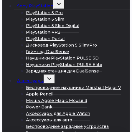
Развернуть
Sony PlayStation
дочернее
меню
PlayStation 5 Pro
PlayStation 5 Slim
PlayStation 5 Slim Digital
PlayStation VR2
PlayStation Portal
Дисковод PlayStation 5 Slim/Pro
Геймпад DualSense
Наушники PlayStation PULSE 3D
Наушники PlayStation PULSE Elite
Зарядная станция для DualSense
Развернуть
Аксессуары
дочернее
меню
Беспроводные наушники Marshall Major V
Apple Pencil
Мышь Apple Magic Mouse 3
Power Bank
Аксессуары для Apple Watch
Аксессуары для авто
Беспроводные зарядные устройства