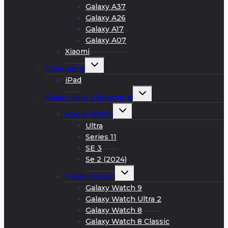
Galaxy A37
Galaxy A26
Galaxy A17
Galaxy A07
Xiaomi
Развернуть
Планшеты
дочернее
меню
iPad
Развернуть
Смарт часы и браслеты
дочернее
меню
Развернуть
Apple Watch
дочернее
меню
Ultra
Series 11
SE 3
Se 2 (2024)
Развернуть
Galaxy Watch
дочернее
меню
Galaxy Watch 9
Galaxy Watch Ultra 2
Galaxy Watch 8
Galaxy Watch 8 Classic