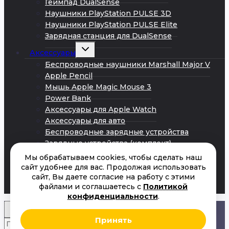
Геймпад DualSense
Наушники PlayStation PULSE 3D
Наушники PlayStation PULSE Elite
Зарядная станция для DualSense
Развернуть
Аксессуары
дочернее
меню
Беспроводные наушники Marshall Major V
Apple Pencil
Мышь Apple Magic Mouse 3
Power Bank
Аксессуары для Apple Watch
Аксессуары для авто
Беспроводные зарядные устройства
Зарядные устройства (комплект)
Кабели Android
Мы обрабатываем cookies, чтобы сделать наш
Кабели iPhone
сайт удобнее для вас. Продолжая использовать
сайт, Вы даете согласие на работу с этими
Сетевые адаптеры питания
файлами и соглашаетесь с
Политикой
Акции
конфиденциальности
.
Принять
Искать:
Поиск