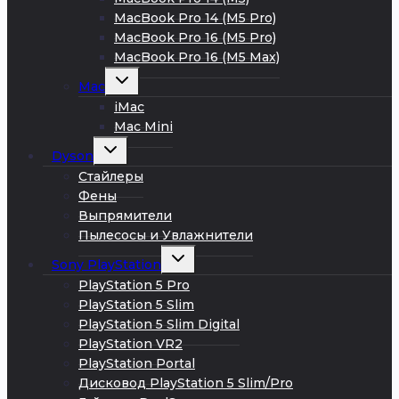
MacBook Pro 14 (M5 Pro)
MacBook Pro 16 (M5 Pro)
MacBook Pro 16 (M5 Max)
Развернуть
Mac
дочернее
меню
iMac
Mac Mini
Развернуть
Dyson
дочернее
меню
Стайлеры
Фены
Выпрямители
Пылесосы и Увлажнители
Развернуть
Sony PlayStation
дочернее
меню
PlayStation 5 Pro
PlayStation 5 Slim
PlayStation 5 Slim Digital
PlayStation VR2
PlayStation Portal
Дисковод PlayStation 5 Slim/Pro