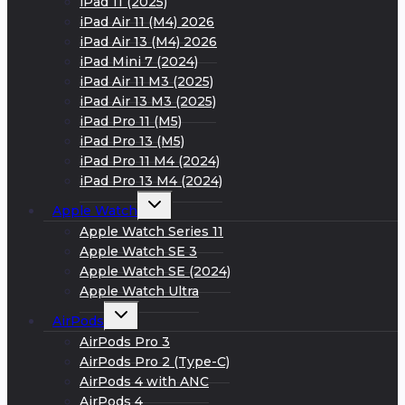
iPad 11 (2025)
iPad Air 11 (M4) 2026
iPad Air 13 (M4) 2026
iPad Mini 7 (2024)
iPad Air 11 M3 (2025)
iPad Air 13 M3 (2025)
iPad Pro 11 (M5)
iPad Pro 13 (M5)
iPad Pro 11 M4 (2024)
iPad Pro 13 M4 (2024)
Развернуть
Apple Watch
дочернее
меню
Apple Watch Series 11
Apple Watch SE 3
Apple Watch SE (2024)
Apple Watch Ultra
Развернуть
AirPods
дочернее
меню
AirPods Pro 3
AirPods Pro 2 (Type-C)
AirPods 4 with ANC
AirPods 4