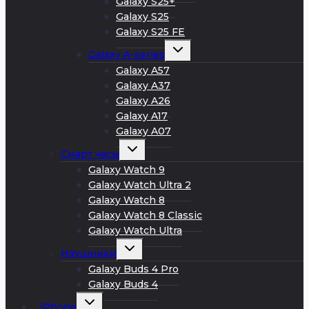
Galaxy S25+
Galaxy S25
Galaxy S25 FE
Развернуть
Galaxy A-series
дочернее
меню
Galaxy A57
Galaxy A37
Galaxy A26
Galaxy A17
Galaxy A07
Развернуть
Смарт часы
дочернее
меню
Galaxy Watch 9
Galaxy Watch Ultra 2
Galaxy Watch 8
Galaxy Watch 8 Classic
Galaxy Watch Ultra
Развернуть
Наушники
дочернее
меню
Galaxy Buds 4 Pro
Galaxy Buds 4
Развернуть
iPhone
дочернее