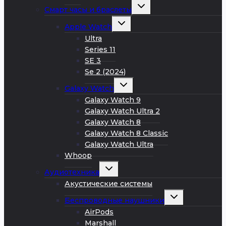
Развернуть
Смарт часы и браслеты
дочернее
меню
Развернуть
Apple Watch
дочернее
меню
Ultra
Series 11
SE 3
Se 2 (2024)
Развернуть
Galaxy Watch
дочернее
меню
Galaxy Watch 9
Galaxy Watch Ultra 2
Galaxy Watch 8
Galaxy Watch 8 Classic
Galaxy Watch Ultra
Whoop
Развернуть
Аудиотехника
дочернее
меню
Акустические системы
Развернуть
Беспроводные наушники
дочернее
меню
AirPods
Marshall