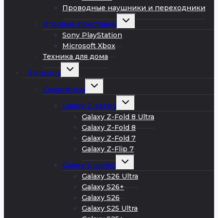
Проводные наушники и переходники
Развернуть
Игровые приставки
дочернее
меню
Sony PlayStation
Microsoft Xbox
Техника для дома
Развернуть
Samsung
дочернее
меню
Развернуть
Смартфоны
дочернее
меню
Развернуть
Galaxy Z-series
дочернее
меню
Galaxy Z-Fold 8 Ultra
Galaxy Z-Fold 8
Galaxy Z-Fold 7
Galaxy Z-Flip 7
Развернуть
Galaxy S-series
дочернее
меню
Galaxy S26 Ultra
Galaxy S26+
Galaxy S26
Galaxy S25 Ultra