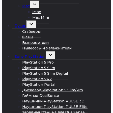
Развернуть
Mac
дочернее
меню
iMac
Mac Mini
Развернуть
Dyson
дочернее
меню
Стайлеры
Фены
Выпрямители
Пылесосы и Увлажнители
Развернуть
Sony PlayStation
дочернее
меню
PlayStation 5 Pro
PlayStation 5 Slim
PlayStation 5 Slim Digital
PlayStation VR2
PlayStation Portal
Дисковод PlayStation 5 Slim/Pro
Геймпад DualSense
Наушники PlayStation PULSE 3D
Наушники PlayStation PULSE Elite
Зарядная станция для DualSense