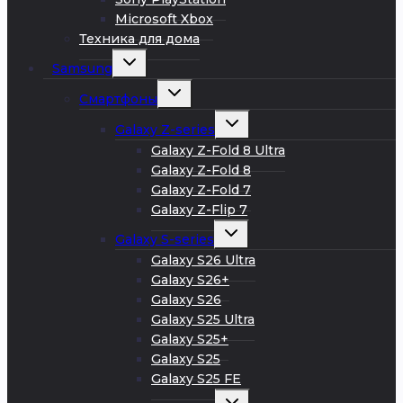
Microsoft Xbox
Техника для дома
Развернуть
Samsung
дочернее
меню
Развернуть
Смартфоны
дочернее
меню
Развернуть
Galaxy Z-series
дочернее
меню
Galaxy Z-Fold 8 Ultra
Galaxy Z-Fold 8
Galaxy Z-Fold 7
Galaxy Z-Flip 7
Развернуть
Galaxy S-series
дочернее
меню
Galaxy S26 Ultra
Galaxy S26+
Galaxy S26
Galaxy S25 Ultra
Galaxy S25+
Galaxy S25
Galaxy S25 FE
Развернуть