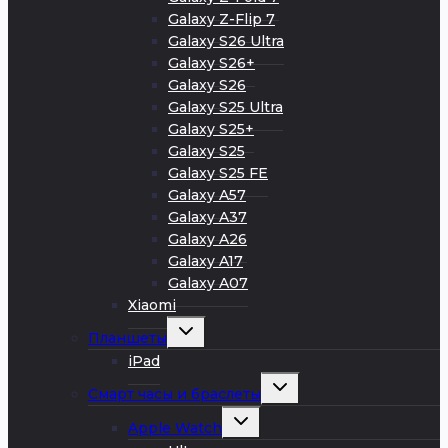
Galaxy Z-Flip 7
Galaxy S26 Ultra
Galaxy S26+
Galaxy S26
Galaxy S25 Ultra
Galaxy S25+
Galaxy S25
Galaxy S25 FE
Galaxy A57
Galaxy A37
Galaxy A26
Galaxy A17
Galaxy A07
Xiaomi
Развернуть
Планшеты
дочернее
меню
iPad
Развернуть
Смарт часы и браслеты
дочернее
меню
Развернуть
Apple Watch
дочернее
меню