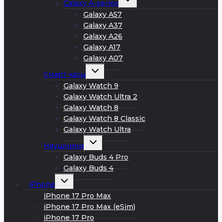
Galaxy A-series
дочернее
меню
Galaxy A57
Galaxy A37
Galaxy A26
Galaxy A17
Galaxy A07
Развернуть
Смарт часы
дочернее
меню
Galaxy Watch 9
Galaxy Watch Ultra 2
Galaxy Watch 8
Galaxy Watch 8 Classic
Galaxy Watch Ultra
Развернуть
Наушники
дочернее
меню
Galaxy Buds 4 Pro
Galaxy Buds 4
Развернуть
iPhone
дочернее
меню
iPhone 17 Pro Max
iPhone 17 Pro Max (eSim)
iPhone 17 Pro