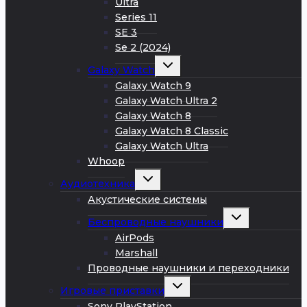
Ultra
Series 11
SE 3
Se 2 (2024)
Развернуть
Galaxy Watch
дочернее
меню
Galaxy Watch 9
Galaxy Watch Ultra 2
Galaxy Watch 8
Galaxy Watch 8 Classic
Galaxy Watch Ultra
Whoop
Развернуть
Аудиотехника
дочернее
меню
Акустические системы
Развернуть
Беспроводные наушники
дочернее
меню
AirPods
Marshall
Проводные наушники и переходники
Развернуть
Игровые приставки
дочернее
меню
Sony PlayStation