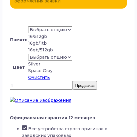
оформления заявки.
16/512gb
Память
16gb/1tb
16gb/512gb
Silver
Цвет
Space Gray
Очистить
Количество
Предзаказ
товара
Apple
MacBook
Pro
14
Официальная гарантия 12 месяцев
(2023)
Все устройства строго оригинал в
M2
заводских упаковках